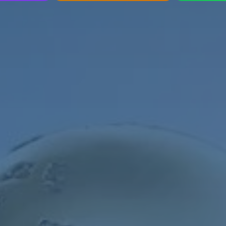
**姆巴佩：现代足球的代表人物**