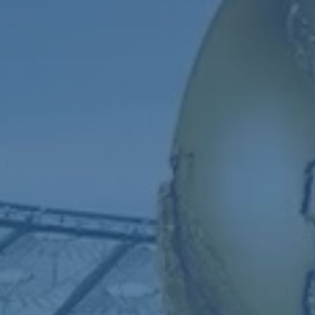
本泽马-很多人赢得金球
就想要第二座 但我有其
他梦想
2026-08-
03T02:41:12+08:00
官方：足协纪律委员会正
式对皇家马德里提起诉讼
2026-08-
02T02:41:13+08:00
巴尔韦德本赛季全勤 是
安帅阵中唯一做到的球员
2026-07-
31T02:41:13+08:00