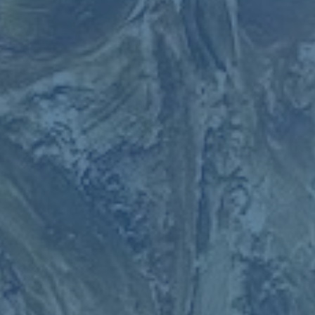
姆巴佩，这位来自法国的年轻前锋，以其惊人的速度和技
长之路就充满了传奇色彩。转会巴黎圣日耳曼后，姆巴佩
场上展现出了非凡的进攻能力。他在球场上的表现不仅仅
速度和个人技术完美结合，形成巨大的威胁。
**C罗：无可争议的历史最佳**