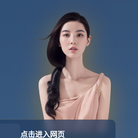
中心
kaiyun的团队
联系kaiyun
！
C
羅
歷
史
最
佳