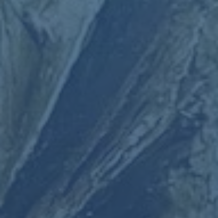
哈曼-皇马红军拜仁或竞争
阿隆索 红军并不太需要
2026-08-
05T02:41:14+08:00
本泽马-很多人赢得金球就
想要第二座 但我有其他梦
想
2026-08-
03T02:41:12+08:00
官方：足协纪律委员会正
式对皇家马德里提起诉讼
2026-08-
02T02:41:13+08:00