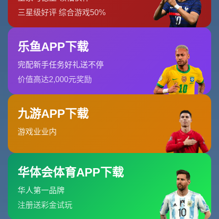
然而，運氣並非憑空而來。它是球隊持續努力和堅定信念的
一種回報。在比賽中，熱刺的球員們表現出了非凡的拼搏精
神，他們每一分每一秒的專注和不斷嘗試，使得這些「運
氣」得以轉化為真實的勝利。這種對勝利的渴望和不懈的追
求，無疑為運氣的出現創造了條件。
**堅定信念的力量**
小雷德克納普提及的「堅定信念」，指的是球隊在面對逆境
時的自信和決心。在與一流對手的比賽中，熱刺沒有被初期
的阻力所擊潰，而是始終堅信自己的戰術和實力。他們不僅
挽回了局勢，還在比賽末段扭轉乾坤，這正是信念的強大力
量所在。
以熱刺對陣利物浦的比賽作為案例分析：即便在上半場結束
時熱刺落後，主教練的戰術調整和球員們的積極態度成為下
半場迅速反超的關鍵。這次反敗為勝的驚人之舉，印證了球