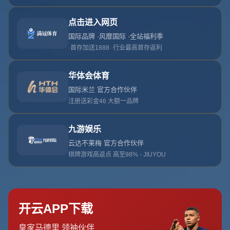
**小雷德克納普：熱刺或許有些運氣， 但勝利展現了堅定
信念**
在足球世界中，運氣往往被認為是影響比賽結果的重要因
素。然而，小雷德克納普強調，*熱刺的近期勝利不僅是運
氣使然，更是堅定信念的體現*。真正在賽場上帶來獨特轉
變的，不僅是運氣之神的眷顧，更是球隊的凝聚力和執著精
神。本文將深入探討「運氣」與「信念」在熱刺成功之路中
所扮演的重要角色。
**運氣與努力的微妙平衡**
足球比賽中，偶爾發生的偏差和意外往往會改變局勢。這可
能是一個意外的進球或者對手的一次失誤。在近期的幾場比
賽中，熱刺確實在一些關鍵時刻受到了運氣的眷顧。例如，
在與曼城的比賽中，對手的不當解圍正好變成了熱刺推進的
契機，最終讓他們逆轉勝出。