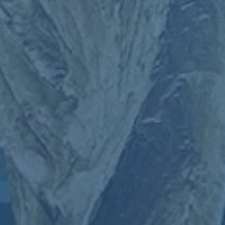
以2022-23歐冠決賽為例，瓜迪奧拉的曼城面對國際米
憑藉穩定的壓迫和快速切換的傳導，不僅控制了中場，還有
王”球隊所必備的基礎。
## **歷史記錄：從巴薩“六冠”到曼城的夢想延續**
回顧2009年的巴塞羅那，瓜迪奧拉締造了**無與倫比的
配合，與瓜迪奧拉的戰術設計相得益彰。然而，正如瓜迪奧
承。”他正在將這種專注於完美的精神帶給曼城，重新演繹