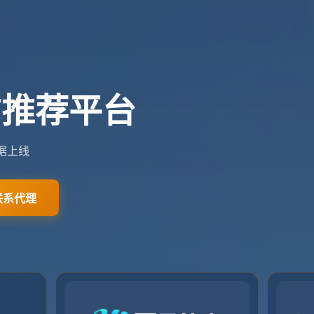
首页
关于kaiyun
服务
单独服务
新闻
六
冠
拼
搏
！
.