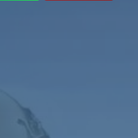
內聯賽、杯賽、超級杯、歐冠、歐洲超級杯和俱樂部世
都可能讓夢想戛然而止。截至目前，只有2009年的巴
瓜迪奧拉正是引領巴薩成為首支“六冠王”球隊的幕後功
隊。在2022-23賽季，他率領曼城完成**英超、足
三個獎杯。而瓜迪奧拉本人，作為一名深刻理解足球哲學
軍團的潛力和深度**讓人充滿期待。球隊陣容大名鼎鼎：
員競爭的水準。更重要的是，瓜迪奧拉數十年來對足球