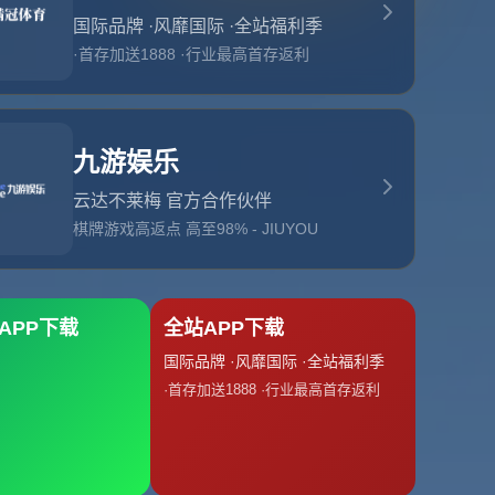
指可數，而能帶領兩支不同球隊向這項偉業發起衝擊的
，再次用他的指揮棒書寫足壇的奇蹟。**