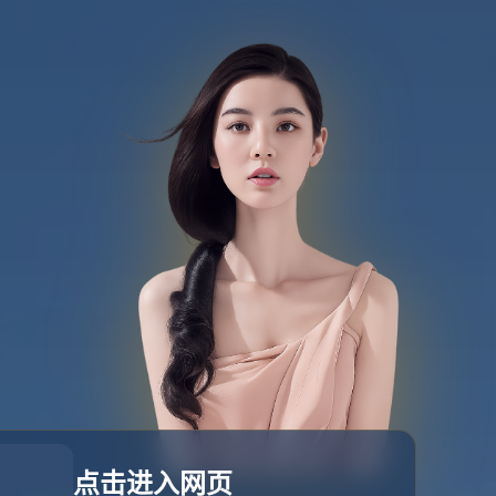
中心
kaiyun的团队
联系kaiyun