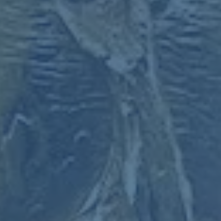
#### **案例分析：與同期巴西球員的對比**
如果回顧近幾年的巴西球員群像，不難發現，內馬爾的競爭
並不輕鬆。作為巴西足壇的常青樹，內馬爾需要面對不少新
星的崛起，例如效力於皇馬的維尼修斯、利物浦的法比尼奧
等年輕球員。但是，內馬爾能夠多次獲得“桑巴金球獎”，正
是因為他卓越的綜合實力和穩定的表現，即便經歷過傷病挑
戰，依然能夠迅速回歸巔峰，這是許多巴西新星所無法比擬
的。