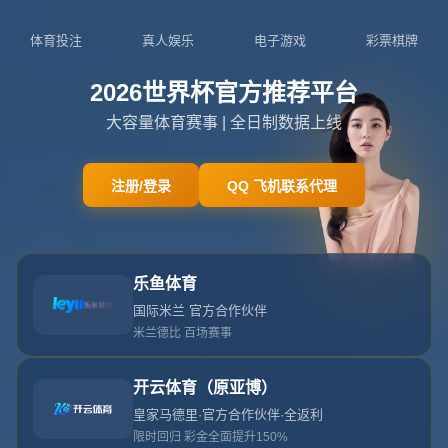
13890587513
admin@zhw-ky.com
內
馬
爾
獲
2
0
2
2
桑
巴
金
球
獎
！
迄
今
6
度
加
冕
成
歷
史
第
一
！
.
首页
內馬爾獲2022桑巴金球獎！迄今6度加冕成歷史第一！.