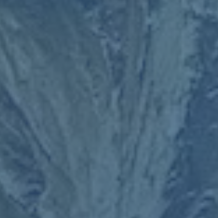
走向世界。
---
**桑巴金球獎**不僅見證了內馬爾的職業生涯巔峰期，也
讓全世界的球迷再一次明白：巴西足球天才的星光，永遠不
會熄滅。
本文关键词:
Kaiyun