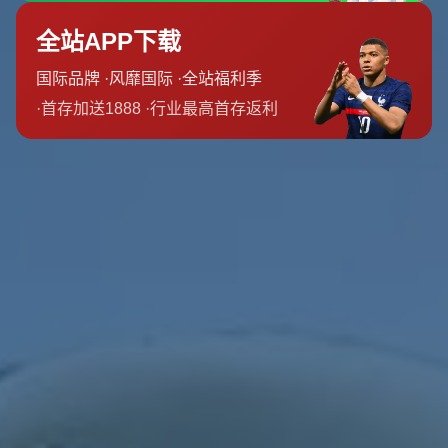
回顧內馬爾的足球生涯，他一直是巴西足球天才的代名詞。
無論是在巴西國內的桑托斯隊期間，還是早年效力巴塞羅那
以及如今在巴黎聖日耳曼的日子，內馬爾都以敏捷的腳下技
術、精湛的控球能力和致命的破門效率馳名世界。*2022年
的桑巴金球獎*，他憑藉什麼取得勝利？
今年，內馬爾在法甲聯賽的表現可圈可點。他以場均進球與
助攻雙線開花的數據席捲聯賽，成為巴黎聖日耳曼攻擊體系
的核心。他還在國家隊比賽中交出了多場高光表現，幫助巴
西隊在2022年卡塔爾世界杯一路高歌猛進，雖最終遺憾未
奪冠，但內馬爾在關鍵戰役中的表現毫無疑問是他摘得桑巴
金球獎的一大亮點。
更值得一提的是，內馬爾的*六次加冕*已打破了此前卡卡、
羅納爾迪尼奧等偉大球員保持的紀錄，讓他躍居該獎項的歷
史第一人！對於年僅30歲的他來說，這並不是職業生涯的
終點，而是另一個開始。