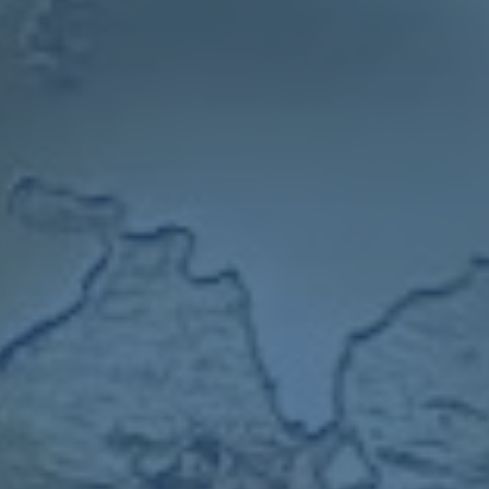
---
#### **內馬爾：不僅是明星，還是巴西足球的象徵**
內馬爾不僅在俱樂部中扮演重要角色，同時也是巴西國家隊
的領軍人物。2022年，他成為巴西國家隊歷史上進球數第
二多的球員，僅次於足球皇帝貝利。這種成就不僅彰顯了內
馬爾極高的競技水平，也突出了他在巴西足球傳承中的重要
地位。每一次代表國家隊出場，他既背負著家鄉球迷的期
望，也讓巴西足球文化在世界舞台上熠熠生輝。
---