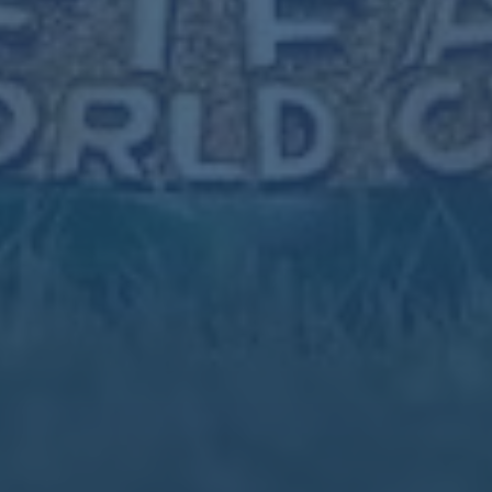
費迪南德&斯科爾斯：霍伊倫德有極大的潛力，希
望他在曼聯發揮出更大實力.
梅西不會回巴薩！曝巴黎續約1年、再轉會美職聯以
參加2026美加墨世界杯！.
罗马诺-皇马与门迪就续约至2027年达成原则协议
订阅新闻通讯
随时了解我们的最新动态！订阅我们的时事通讯即可收到独
家内容和特别优惠。