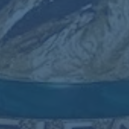
官方：足协纪律委员会正
式对皇家马德里提起诉讼
2026-08-
02T02:41:13+08:00
推荐新闻
世預賽歐洲區第6輪荷蘭6-1土耳其 克拉森傳射德
佩上演帽子戲法.
为防止其他球队引诱卡马文加 皇马想和他续约
最後三分半鐘逆轉15分 國王戰勝76人 福克斯拿下
35分 喬治貢獻30分並出現多次失誤.