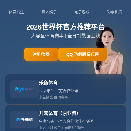
13890587513
admin@zhw-ky.com
2
0
2
1
年
金
球
獎
最
終
排
名
揭
曉
.
首页
2021年金球獎最終排名揭曉.