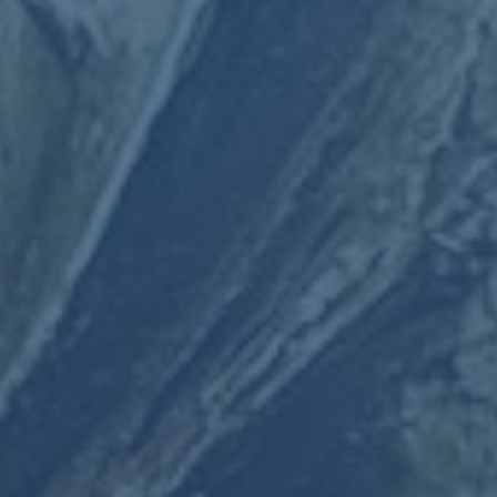
商业保险
最新文章
哈曼-皇马红军拜仁或竞争
阿隆索 红军并不太需要
2026-08-
05T02:41:14+08:00
本泽马-很多人赢得金球就
想要第二座 但我有其他梦
想
2026-08-
03T02:41:12+08:00