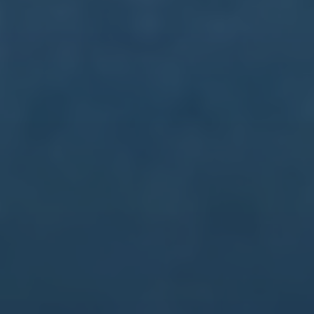
订阅我们的服务
首页
关于我们
服务
团队
新闻中心
联系我们