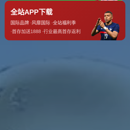
**_数据解析与案例分析_**