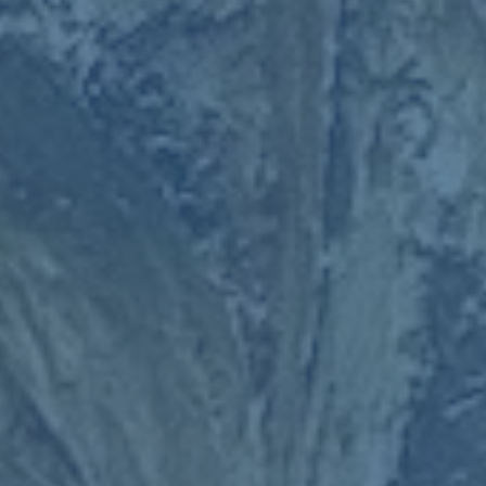
**引领未来的年轻力量**
当然，在这份榜单上，新生代的表现同样值得关注。比如，
巴黎圣日耳曼的基利安·姆巴佩和多特蒙德的埃尔林·哈兰
德，以其**年轻的激情、速度和非凡的球技**，成为了诸
多粉丝心中未来金球奖的有力竞争者。
这样的排名结果，丰富了金球奖的竞技色彩，也为更多新兴
球员提供了追逐与超越的目标。展望未来，新时代的金球奖
竞争必将更加精彩。
本文关键词:
Kaiyun