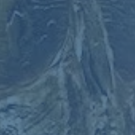
与此同时，若日尼奥以其**出色的防守意识与战略视野
**，在绿茵场上展现了中场球员的非凡重要性——他不仅是
进攻的发起者，更是防守的最后一道屏障。这使得他在统计
数据之外，也成就了比赛战术价值的体现。