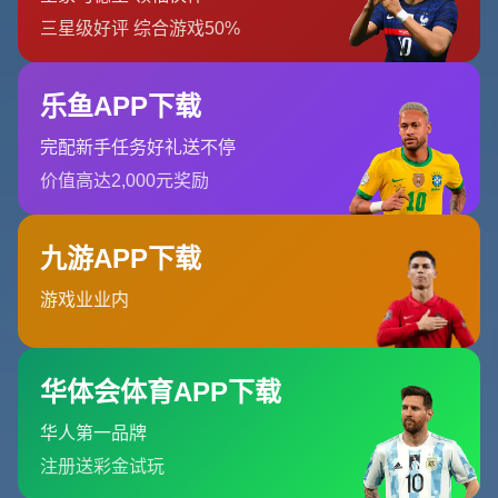
与个人辉煌完美结合。这是他个人职业生涯中**第七次**
赢得金球奖，再次证明了他在足坛历史上的巨大影响力。
紧随其后的是**拜仁慕尼黑**的波兰前锋罗伯特·莱万多夫
斯基。虽然未能获得冠军殊荣，但是他在2020-2021赛季
的表现无与伦比，以破纪录的41个联赛进球，刷新了德甲
尘封近半世纪的历史记录。**这种持续的进球能力无疑让他
成为金球奖的热门人选之一**。
**_细节中的优胜秘诀_**
值得注意的是，排名第三的若日尼奥，这位切尔西与意大利
国家队的中场核心，凭借出色的传球和赛事节奏掌控能力，
帮助球队赢得2020-2021赛季的欧冠冠军以及意大利国家
队的欧洲杯冠军。在**团队荣誉与个人贡献之间找到了完美
平衡**，使得若日尼奥的入围变得无可争议。