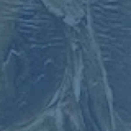
比赛全程，巴西队在控球率和跑动数据上全面占优。中前场
的内马尔、卡塞米罗等球员频频发动威胁进攻，令委内瑞拉
后防线几乎喘不过气。而委内瑞拉方面虽在下半场拼搏追回
1球，但整体攻防转换效率不足，加之体能逐渐透支，未能
挽回败局。
巴西队始终以稳定的控球和犀利的反击制造威胁，这种**实
力与心态的完美结合**是他们能在南美区保持不败的重要因
素。此役过后，巴西稳居排行榜前列，再度展示了他们世界
足坛霸主的风采。
---
### **案例分析：替补球员的作用为何如此重要？**
值得注意的一点是，巴西队通过换人调整，在下半场取得了
出色的效果。本场比赛第60分钟，巴西队主帅蒂特果断换