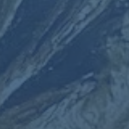
哈曼-皇马红军拜仁或竞争
阿隆索 红军并不太需要
2026-08-
05T02:41:14+08:00
本泽马-很多人赢得金球就
想要第二座 但我有其他梦
想
2026-08-
03T02:41:12+08:00
官方：足协纪律委员会正
式对皇家马德里提起诉讼
2026-08-