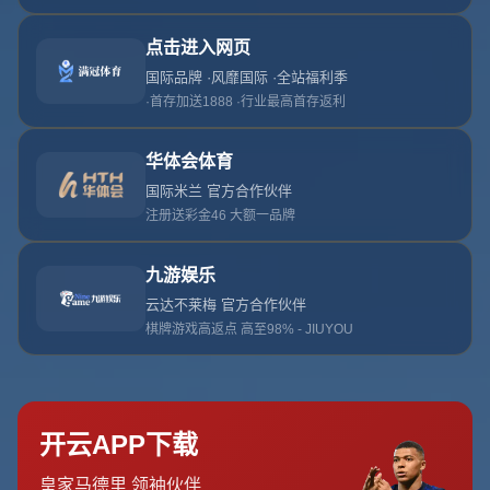
**世预赛南美区第11轮焦点战：委内瑞拉1-3不敌巴西，马
尔基尼奥斯头槌建功**
在充满竞技激情和惊心动魄的南美世界杯预选赛第11轮比
赛中，巴西男足又一次展现了他们强大的整体实力，以3-1
击败对手委内瑞拉队。这场焦点之战不仅为巴西队稳固排名
增添了砝码，也让球迷见证了马尔基尼奥斯的出色表现，凭
借一记关键**头槌破门**为球队打开胜利之门。