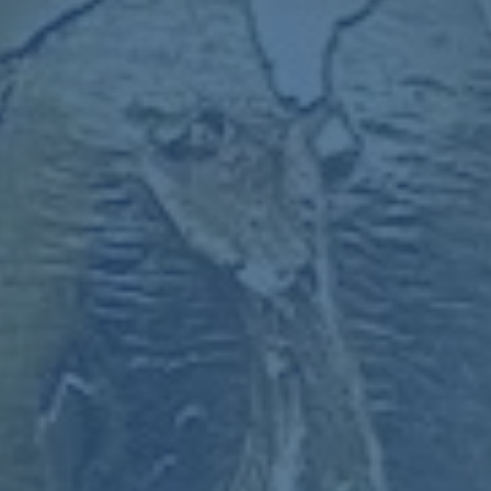
1. **提高防守專注度，減少輪轉漏人**：球隊需要加強無
球防守和協防意識，尤其是在比分接近的情況下，避免內線
與外線同時暴露空隙。
2. **關鍵分數時段的心理建設**：增加心理訓練，讓球員
能在壓力下依然保持冷靜。NBA強隊如洛杉磯湖人或波士頓
賽爾提克，都有專注於心理優化的教練團隊，幫助球員提升
在關鍵時刻的大心臟表現。