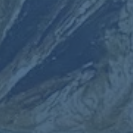
本泽马-很多人赢得金球就
想要第二座 但我有其他梦
想
2026-08-
03T02:41:12+08:00
官方：足协纪律委员会正
式对皇家马德里提起诉讼
2026-08-
02T02:41:13+08:00
推荐新闻
倒黴的莫拉塔三度進球 卻都因越位被吹掉.