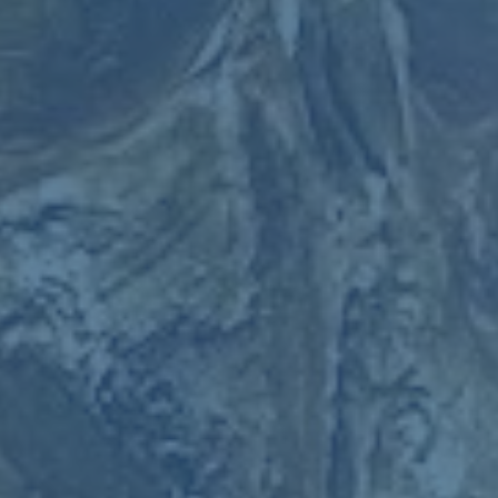
3. **戰術上的靈活應用**：當比分逐漸接近時，可適當采
取「誘導戰術」，例如放對手至低效率得分區強制出手，從
而控制節奏，等待自身反擊機會。
### 技術與心理雙管齊下，決勝關鍵
從鮑威爾的觀點出發，我們可以看出籃球比賽並非只靠體能
與技術輸贏，更需要在關鍵時刻展現**心理穩定性與戰術執
行力**。當比分縮小到一定範圍時，對手三分球的致命反
擊，往往擊潰了追分球隊的信心。解決這一困境，不僅需要
強化技戰術訓練，更需要從深層次上提高球員在高壓環境下
的決策能力與心理承受力，從而在每一次比分拉鋸中找到突
破口。**比賽的關鍵時刻，往往是一場心理與技術的雙重考
驗！**