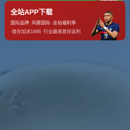
赛中，雄鹿利用挡拆战术轻松撕裂火箭的防守，通过快速传
导球不断制造得分机会。而火箭在对字母哥的防守上也屡屡
出现失误，给予对方轻松完成攻框的可能。
### **进攻：运气还是执行力的欠缺？**
虽说“进攻是最好的防守”，但火箭此次比赛的进攻表现却暴
露出多个问题。**运气的确是比赛中不可控的因素，但关键
仍在于火箭进攻端缺乏更为清晰的战术执行力**。
具体而言，火箭在外线发起多次三分尝试时，命中率却低至
惨不忍睹。与其归因于运气不佳，不如从球员选择投篮时机
以及进攻节奏的把控上找原因。**进攻时的无谓失误不仅浪
费了宝贵的得分机会，也直接带动了雄鹿发动快速反击**，
这促使比赛局势越发向雄鹿倾斜。
另外，火箭在关键时刻依赖主力球员单打，这让对方防守更
有针对性。*缺乏足够的战术支撑，使得火箭的整体进攻流