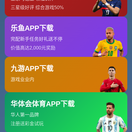
### **防守：火箭落败的核心症结**
在篮球比赛中，防守始终是争夺胜利的核心要素之一。就这
场对战来看，**雄鹿稳定且高效的防守策略完全压制了火箭
的进攻节奏**。雄鹿队的内线锁死让火箭难以在禁区得分，
而外线包夹策略则有效遏制了火箭射手提供火力协助。即便
火箭的主力球员极力尝试调整进攻方式，但面对雄鹿那支以
防守著称的队伍，火箭的破防能力明显不足。
值得一提的是，**雄鹿队当家球星字母哥（扬尼斯·阿德托
昆博）在比赛中的篮下护框极为出色**。这让火箭的进攻重
点不得不被迫转移到外线，而火箭的三分手感却在比赛中表
现不佳，导致其得分效率被大幅削弱。
反观火箭的防守表现，其对雄鹿的限制力明显不足。尽管雄
鹿的进攻端并非联盟最强，但其整体进攻体系非常成熟。比