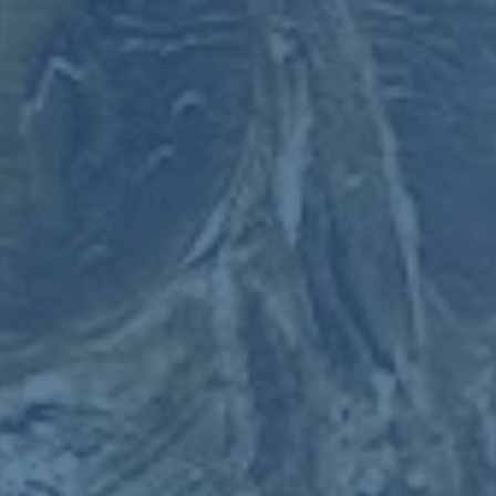
具备惊人的冲击力，同时还通过防守端的出色表现影响球场
的各个角落。相比之下，火箭的超星球员虽然也拿到了亮眼
的分数，但得分模式过于单一，比赛中的主导性显然不如字
母哥。
此外，雄鹿其他球员给予的火力支持也非常关键，布鲁克·
洛佩兹的篮下威慑、朱·霍勒迪的防守和串联，使得雄鹿的
表现更加立体。**火箭缺乏二次甚至三次稳定得分点，是其
进攻端失利的另一个原因。**
### **总结：防守之外，进攻需要创造性**