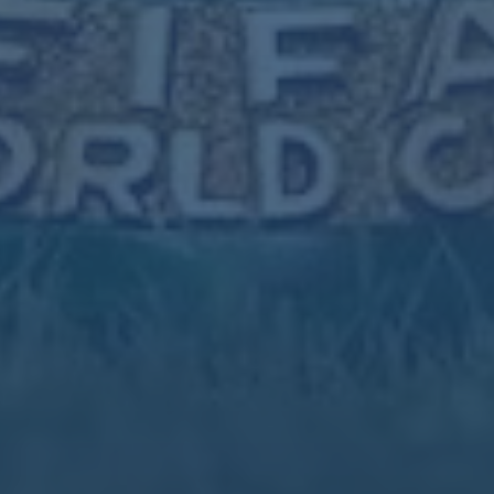
貝爾退役：眾球星致敬貝爾 皇馬亦送祝福！.
葡萄牙國家隊有沒有進2022世界杯？.
C羅參加世界杯的最好成績.
安切洛蒂-一场艰苦和复杂的比赛 但取得了满意结
果
订阅新闻通讯
随时了解我们的最新动态！订阅我们的时事通讯即可收到独
家内容和特别优惠。