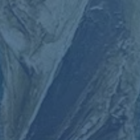
在莱奧看来，**合作精神**是球队取胜的关键因素。他表
队友的默契配合。”这种对团队合作的重视，使他在场上总
者组织有效的进攻。在一场对阵强队的比赛中，莱奧用一
静和判断力。
**适应性和成长**