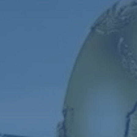
本泽马-很多人赢得金球
就想要第二座 但我有其
他梦想
2026-08-
03T02:41:12+08:00
官方：足协纪律委员会正
式对皇家马德里提起诉讼
2026-08-
02T02:41:13+08:00
巴尔韦德本赛季全勤 是
安帅阵中唯一做到的球员
2026-07-
31T02:41:13+08:00