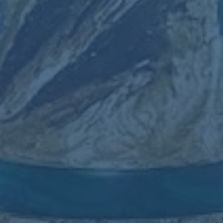
现代足球变化快速，要求球员不断适应新的战术和对手。莱
习和成长的机会*。在面对不同风格的球队时，他展示了他
种适应性不仅体现在他的体育技能上，也体现在他的思想