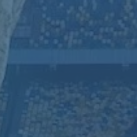
示，“足球是一项团队运动，个人技艺再精湛，也需要与
能第一时间与队友形成合力，巧妙地化解对手的攻势或
个精准的传球助攻队友破门，展示了他在关键时刻的冷