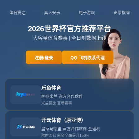
13890587513
admin@zhw-ky.com
每
體
：
若
明
年
無
法
簽
下
姆
巴
佩
阿
爾
瓦
雷
斯
成
皇
馬
B
計
劃
.
首页
每體：若明年無法簽下姆巴佩 阿爾瓦雷斯成皇馬B計劃.