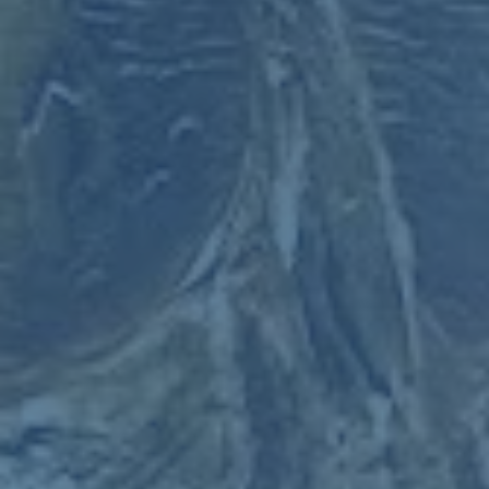
### 案例對比：姆巴佩與阿爾瓦雷斯帶來的不同價值
如果仔細比較姆巴佩和阿爾瓦雷斯這兩位明星球員，便能發
現他們各自帶來的價值不同。
在姆巴佩身上，最大的吸引力是**即時的世界級影響力
**。作為一名全球範圍內的超級偶像，他的到來不僅能立刻
提升皇馬的競技實力，更能擴大俱樂部的商業範圍。然而，
姆巴佩超高的薪資和可能的摩擦問題（如他在巴黎的“更衣
室故事”）卻是潛在風險。
相比而言，**阿爾瓦雷斯的引進屬於一種“穩中求進”的策略
**。他技術實力不容小覷，未來成長空間巨大，並且適應戰