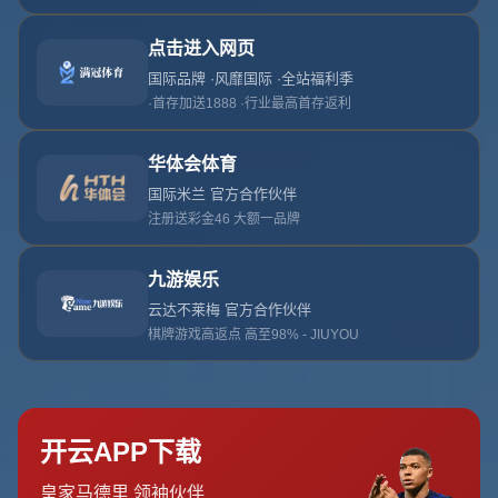
**每體曝料：姆巴佩與皇馬的未來成謎，阿爾瓦雷斯或成B
計劃的焦點人物**
隨著足球轉會市場的劇烈變化，關於球星的轉會傳聞永遠不
乏話題。而近日，《每日體育報》（以下簡稱“每體”）的一
則消息讓皇馬球迷的神經再度敏感：**如果明年無法成功簽
下姆巴佩，阿爾瓦雷斯或成皇馬的B計劃**。該消息迅速引
發討論，那麼，這其中蘊含哪些深層次的運作邏輯？又為何
阿爾瓦雷斯能成為“B計劃”的重點人選？