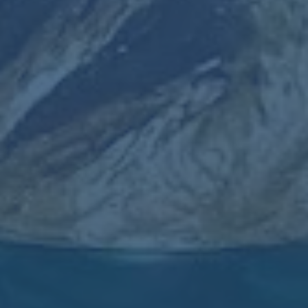
本泽马-很多人赢得金球就
想要第二座 但我有其他梦
想
2026-08-
03T02:41:12+08:00
官方：足协纪律委员会正
式对皇家马德里提起诉讼
2026-08-
02T02:41:13+08:00
推荐新闻
皇马将和摩纳哥谈判 巴黎感觉琼阿梅尼将去皇马