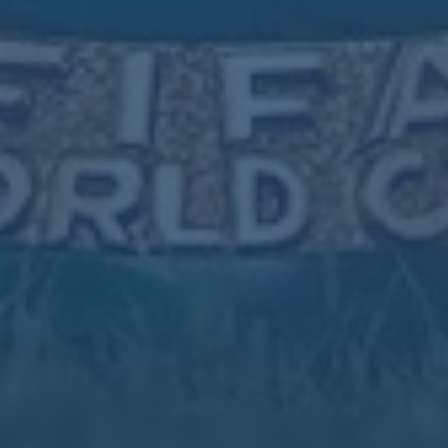
罗德里戈-皇马就是我的生命 将永远感激莫德里奇
世界杯十大經典歌曲：助威之聲響徹球場.
记者-皇马没有考虑让劳尔接任一线队主帅
法甲第4輪蘭斯0-2巴黎聖日耳曼 姆巴佩梅開二度
梅西迎首秀.
西甲第12輪馬德裏競技3-0皇家貝蒂斯 卡拉斯科傳
射格子造烏龍.
订阅新闻通讯