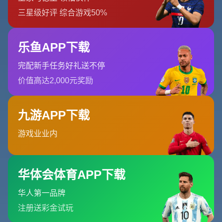
该场比赛无疑是本轮焦点之一。尽管拜仁在首回合主场1-2
告负，但他们毕竟是卫冕冠军。在次回合的比赛中，拜仁表
现出了他们一贯的强势进攻风格。然而，**巴黎圣日尔曼凭
借坚韧的防守和反击**，最终将2-3的总比分优势保持到终
场哨响。此役中，内马尔和姆巴佩的组合展现了超凡的速度
与技术，让拜仁后防线疲于奔命。