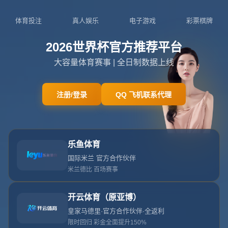
13890587513
admin@zhw-ky.com
2
0
／
2
1
賽
季
歐
冠
1
／
4
決
賽
次
回
合
比
賽
集
錦
.
首页
20／21賽季歐冠1／4決賽次回合比賽集錦.