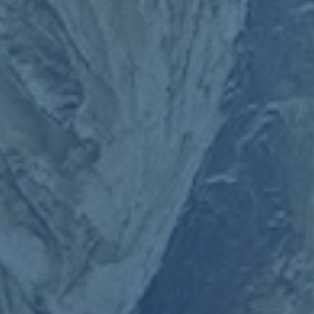
汽车保险
房屋保险
人寿保险
旅行保险
商业保险
最新文章
本泽马-很多人赢得金球就
想要第二座 但我有其他梦
想