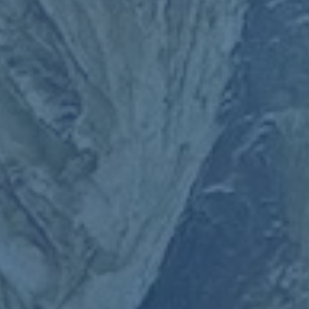
健康保险
汽车保险
房屋保险
人寿保险
旅行保险
商业保险
最新文章