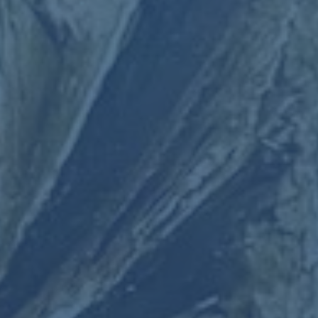
哈曼-皇马红军拜仁或竞争
阿隆索 红军并不太需要
2026-08-
05T02:41:14+08:00
本泽马-很多人赢得金球就
想要第二座 但我有其他梦
想
2026-08-
03T02:41:12+08:00
官方：足协纪律委员会正
式对皇家马德里提起诉讼
2026-08-
02T02:41:13+08:00