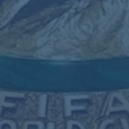
推荐新闻
约维奇关注佛罗伦萨Instagram 并为其点赞
奧利斯在奧運打出5場2球4助攻 亨利：他其實還沒
使出全力呢.
李帥傷情不樂觀將離開國足！人手充足暫時不會補
充！.
美中不足！德布勞內揭幕戰舊傷復發半場傷退.
巴西球星內馬爾個人簡介 繼C羅梅西之後第三巨星.
追夢：沃特斯的籃球智慧和自信源於雷霆培養.