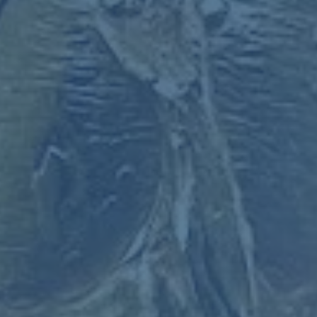
现将对足球的发展产生深远影响。无论是否成功突破历史，
墨西哥在足球文化传播和国际形象上，都将受到广泛关注。
**横跨美洲与世界，墨西哥足球精神将继续影响数代球迷
**，传递着团队凝聚、技巧创新以及拼搏不息的正能量。
综上所述，墨西哥队在2022年世界杯上的一举一动将受到
世界各地球迷的密切关注。通过更加系统化的策略、凝聚力