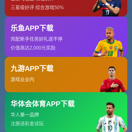
**墨西哥队的世界杯传统**
墨西哥国家队的足球历史可追溯至20世纪初，并在多次世
界杯赛事中展现出独特魅力。作为中北美及加勒比地区的传
统强队，墨西哥多次跻身世界杯16强并偶尔更进一步。
**2022年，墨西哥队将再度展现其斗志，力争打破“四连止
步16强”的魔咒**。
**精心准备与策略布局**
在备战2022世界杯的过程中，墨西哥采取了多项战略措
施。球队主教练赫拉尔多·马蒂诺（Gerardo Martino）深
谙战术，**结合进攻与防守的双重提升**，为球队制定了
一系列策略。他强调团队合作及技战术的灵活运用，以确保
球队能在各种对手面前展现出色表现。马蒂诺的策略不仅仅
依赖于几位明星球员，而是通过深入挖掘整个团队的潜力，