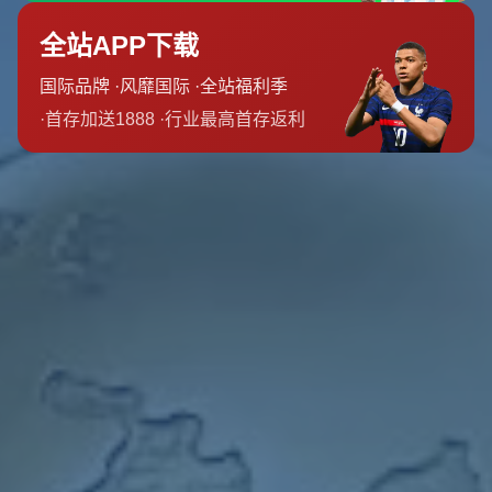
傳球次數有所增加，試圖創造更多的**進攻機會**。這樣
的轉變，不僅讓波蘭隊在國際賽場上有了更多的策略選擇，
也讓隊友能夠有更大發揮空間。
一個很好的例子是在最近的一場比賽中，萊萬多夫斯基雖然
僅斬獲一球，但通過精巧的傳球創造了多次助攻，使波蘭隊
以4-1的優勢勝出。這場比賽完美體現了他在**傳球和進球
**間的把握。