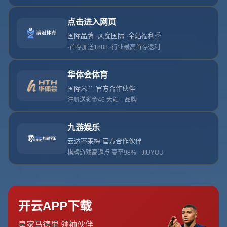
**波蘭隊長萊萬多夫斯基的自我要求：適應球隊，創造更多
機會**
在現代足球比賽中，球隊中每位球員的融洽合作是制勝的關
鍵。近日，波蘭國家隊的隊長——萊萬多夫斯基（Robert
Lewandowski）在接受採訪時表示：「傳出更多球就好
了，我得適應球隊」。這番言論引起了許多足球愛好者的熱
議。**究竟是什麼驅使這位頂尖前鋒不斷尋求自我提升，並
努力適應新的團隊打法呢？**