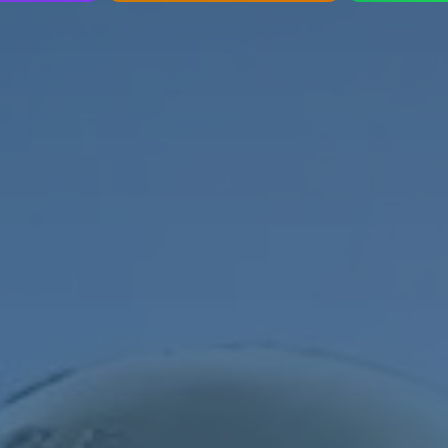
在2023赛季的中超联赛中，第一阶段比赛已经圆满结束
示，第一阶段的比赛中共产生了**22张红牌**，罚款金额
不仅反映了比赛中球员与裁判之间的博弈，也折射出足球赛事