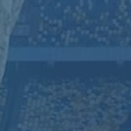
几个方面分析：