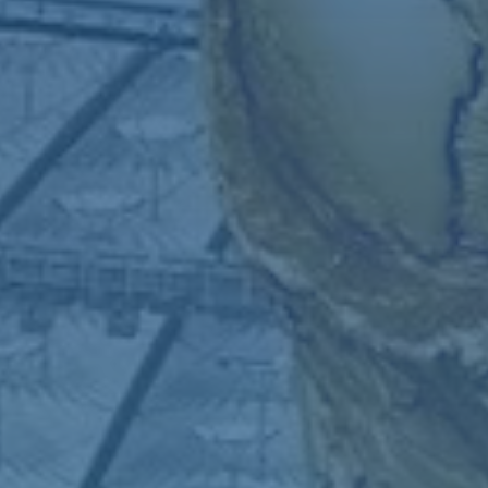
推荐新闻
烏度卡指出傑倫格林需要更全面 進攻時
不能只盯著籃筐想著得分.
中超第11輪青島隊0-5山東泰山 費萊尼
連場破門段劉愚梅開二度.
赢麻了!何塞卢-这些混蛋 他们有的人都
已经不庆祝了
西甲第33輪巴塞羅那1-0奧薩蘇納 阿爾
巴替補絕殺 巴薩14分領跑.
西甲第9輪皇家馬德裏4-0奧薩蘇納 貝
林厄姆雙響 皇馬大勝登頂榜首！.