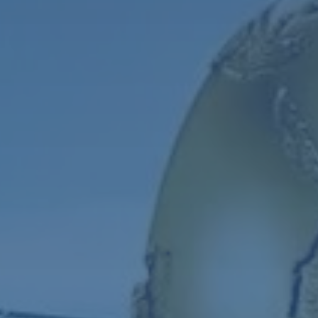
哈曼-皇马红军拜仁或竞
争阿隆索 红军并不太需
要
2026-08-
05T02:41:14+08:00
本泽马-很多人赢得金球
就想要第二座 但我有其
他梦想
2026-08-
03T02:41:12+08:00
官方：足协纪律委员会正
式对皇家马德里提起诉讼
2026-08-
02T02:41:13+08:00