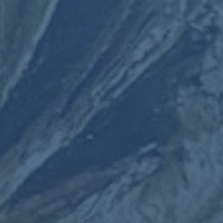
本泽马-很多人赢得金球就
想要第二座 但我有其他梦
想
2026-08-
03T02:41:12+08:00
官方：足协纪律委员会正
式对皇家马德里提起诉讼
2026-08-
02T02:41:13+08:00