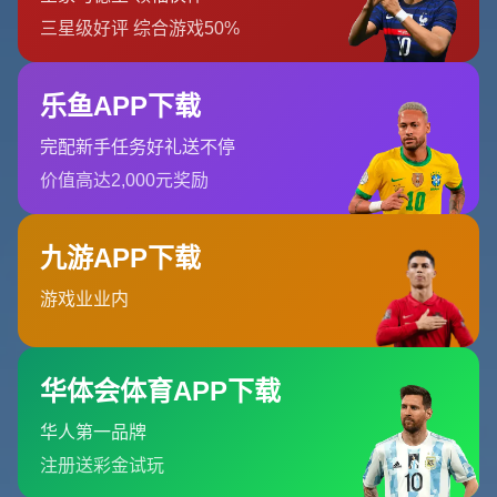
**马内破门，为团队开局**
比赛的第一个进球来自马内。这位塞内加尔球星在上半场中
段，利用一次快速反击机会，**精准地将球送入了对方网窝
**。马内的这个进球不仅提振了全队士气，也让利物浦在随
后的比赛中更加自信。马内近年来一直是利物浦锋线上的重
要人物，他的进球能力再次在关键时刻得到了体现。