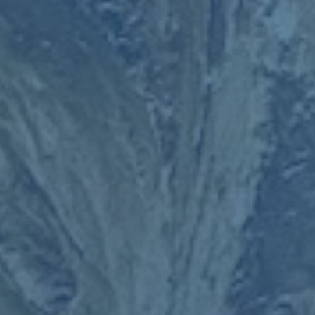
类别
健康保险
汽车保险
房屋保险