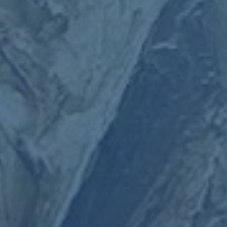
人寿保险
旅行保险
商业保险
最新文章
哈曼-皇马红军拜仁或竞争
阿隆索 红军并不太需要
2026-08-
05T02:41:14+08:00