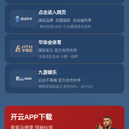
**英超第38轮：利物浦胜利归属，马内和萨拉赫再显神威
**
在英超第38轮的比赛中，利物浦以3-1战胜狼队，这场比赛
不仅为利物浦本赛季划下了完美的句号，也再次证明了萨拉
赫和马内这对黄金搭档的无可替代性。_在这场关键的比赛
中，马内和萨拉赫无疑是决定胜负的关键人物，他们的精彩
表现，不仅让球迷大呼过瘾，也让利物浦在本赛季有了一个
满意的结局。_
**利物浦的战略胜利**
首当其冲，我们要关注的是利物浦的比赛策略。这场比赛
中，主教练克洛普选择了一种更为主动的攻势战术，这种策
略不仅在比赛一开始就给狼队带来了巨大的压力，更为利物
浦创造了更多的得分机会。通过控球率和高压逼抢，利物浦
有效地限制了狼队的反击，始终掌握着比赛的节奏。