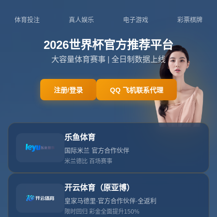
13890587513
admin@zhw-ky.com
中
超
第
5
輪
山
東
泰
山
3
-
0
大
連
人
莫
伊
塞
斯
傳
射
費
萊
尼
頭
球
破
門
.
首页
中超第5輪山東泰山3-0大連人 莫伊塞斯傳射費萊尼頭球
破門.