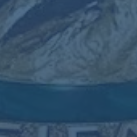
巴尔韦德本赛季全勤 是安
帅阵中唯一做到的球员
2026-07-
31T02:41:13+08:00
推荐新闻
國際米蘭官宣與若昂-馬裏奧達成一致 雙方終止合
同.
为提前适应 恩德里克计划缩短假期参加皇马季前赛
再遭重創！曼聯二度報價芒特再被拒！.
巴尔韦德团队联系巴埃纳 后者要求他们否认诅咒儿