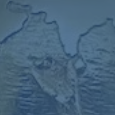
精准頭槌，徹底鎖定勝局。費萊尼這樣的表現也再次印證了
他在中國賽場上的價值——一名能夠在關鍵時刻影響比賽走
勢的國際級球員。
費萊尼的頭球攻門向來是各支中超球隊頭疼的防守難點，本
賽季他也多次憑借這一絕技搶分。他的表現甚至讓人聯想到
英超時期的經典場景：無論是替曼聯還是埃弗頓貢獻的頭球
破門，都曾多次改變比賽結果。
### **大連人的遺憾與反思：戰術失誤與崩盤隱患**
相比山東泰山的精準執行，**大連人隊在本場比賽中的表現
明顯乏力**。雖然他們在比賽剛開始時一度嘗試通過快速反
擊威脅對手，但缺乏高效的傳球以及處理關鍵球的能力，讓
他們始終未能威脅山東泰山的防線。尤其是關鍵進攻核心在
比賽中表現平平，失去了以往賽季的攻擊火力，讓大連人的
戰術執行屢屢受挫。