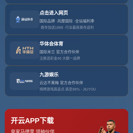
**中超第5輪：山東泰山3-0大連人，莫伊塞斯傳射建功，
費萊尼頭球破門**
在上週末的中超第5輪焦點戰中，山東泰山隊以**3-0完勝
大連人隊**，迎來本賽季的一場酣暢淋漓的勝利。本場比賽
中，巴西球員莫伊塞斯出色的表現可謂是全場的焦點，他不
僅傳射建功，還極大地盤活了球隊的中場。此外，費萊尼的
關鍵頭球更是大力提升了球隊的士氣。本場比賽無論是從戰
術安排還是球員表現，山東泰山都展現出了強隊實力。
### **穩健戰術與精準執行：山東泰山的淬煉之戰**