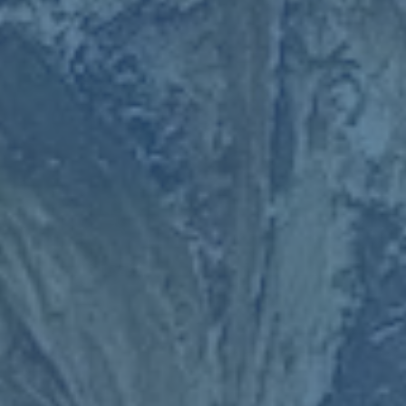
山東泰山隊本輪比賽以一場**高水準勝利**展現強隊風
采，無論是莫伊塞斯的全面表現還是費萊尼頭球的穩定輸
出，都顯示了球隊越來越成熟的比賽方式。相較之下，大連
人仍需調整戰術和提升球員個人能力，以在後續比賽中扭轉
局面。
本場比賽結果也讓人再一次看到了**優秀中場與強力中鋒結
合同樣重要**。即使是在高節奏的中超比賽中，註重細節和
科學運動的球隊，往往更能掌控局勢，用實力說話。
本文关键词:
Kaiyun