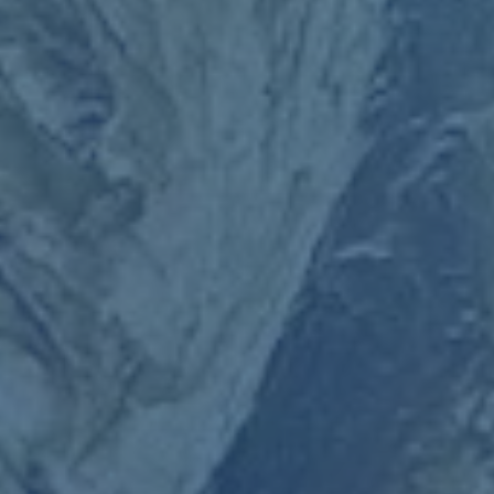
类别
健康保险
汽车保险
房屋保险
人寿保险
旅行保险