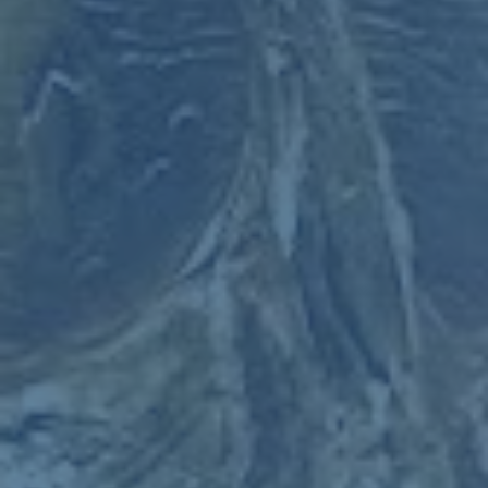
團隊的實力迅速青黃不接、當年管理層的問題，以及不穩定
的傷病控制方案，都讓公牛沒能在羅斯時期完成奪冠的夢
想。但這些客觀因素不應該抹煞羅斯對球隊、對球迷的真摯
付出。
---
### **超越爭議，尊重歷史**