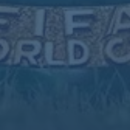
罗德里戈-取代本泽马是不可能的 我做的事与他不
同
官方：皇马签下18岁天才居勒尔 转会费2000万欧
波蘭隊長萊萬回應隊友傳出更多球就好了我得適應
球隊.
波斯特科格魯：我在熱刺和凱爾特人都是最後一個
候選人！.
订阅新闻通讯
随时了解我们的最新动态！订阅我们的时事通讯即可收到独