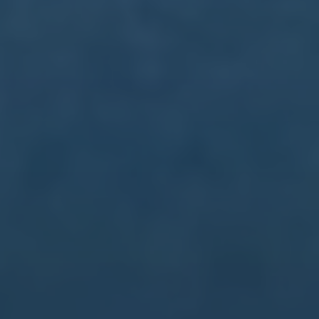
家内容和特别优惠。
订阅我们的服务
首页
关于我们
服务
团队