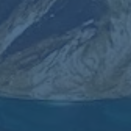
2026-08-
03T02:41:12+08:00
官方：足协纪律委员会正
式对皇家马德里提起诉讼
2026-08-
02T02:41:13+08:00
推荐新闻
本泽马-很多人赢得金球就想要第二座 但我有其他
梦想
加克波：這是我在利物浦首個決賽，盼能奪賽季首
冠！.