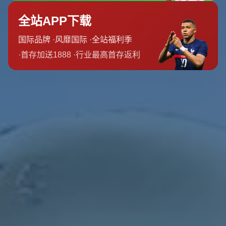
---
### **為何部分公牛傳奇仍“抱怨”？**
即便我們認為羅斯已經盡力了，但一些公牛的傳奇人物似乎
並不這麼看。例如，前公牛球員斯科蒂·皮篷（Scottie
Pippen）曾公開評論羅斯**“過於依賴個人而非團隊配合”
**，導致球隊始終無法邁向總冠軍之巔。這樣的批評讓許多
人不解，當時的公牛陣容顯然無法與喬丹時期的公牛媲美，
而作為領袖，羅斯的承擔早已超出常人想像。
究其原因，一方面是因為**“喬丹之後公牛的標準已經極高”