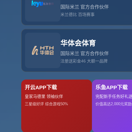
首页
20／21賽季歐冠1／8決賽RB萊比錫0-2利物
类别