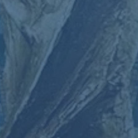
总的来说，这场1/8决赛的精彩对决不仅彰显了利物浦在
和马内在球队体系中不可或缺的作用。这场以“萨拉赫破门