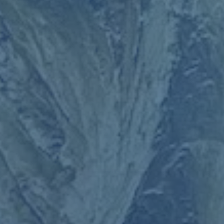
**战术分析**
利物浦在这场比赛中采用了他们钟爱的高压逼抢战术。通
制了RB莱比锡的控球和组织进攻。特别是在莱比锡进攻受
速度进行致命一击。
相较之下，RB莱比锡在面对这种高强度的逼抢时显得有些
利物浦如潮水般的攻势，他们的防线显得漏洞百出。利物
胜。
**结语**