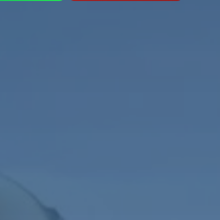
RB莱比锡靠着顽强的防守和具有威胁的反击在德甲联赛
波动不定，但是在欧冠上一度显示出强队本色。因此，