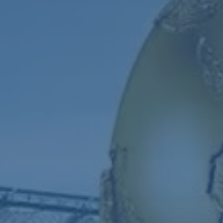
哈曼-皇马红军拜仁或竞
争阿隆索 红军并不太需
要
2026-08-
05T02:41:14+08:00
本泽马-很多人赢得金球
就想要第二座 但我有其
他梦想
2026-08-
03T02:41:12+08:00
官方：足协纪律委员会正
式对皇家马德里提起诉讼
2026-08-
02T02:41:13+08:00