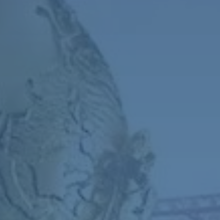
*无疑是英雄。萨拉赫如鬼魅般的潜伏和出色的射门技术为
击中，冷静射门，打破了场上僵局。而仅仅五分钟后，
奠定胜局。
赫的速度**和**马内的灵活性**不仅拉扯了莱比锡的
飞的打法，再一次展示了利物浦在欧洲赛场上稳健的战