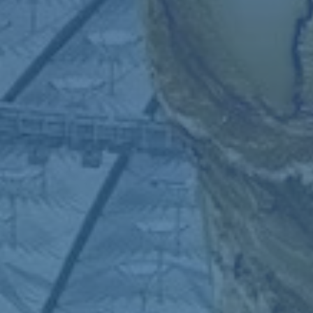
推荐新闻
每体-罗德里戈已回归皇马合练 克罗斯
继续缺席
皮克-巴萨会以人们欣赏的方式获胜 皇
马永远做不到
切爾西官方：伯利財團25億英鎊收購球
隊股份.
拉莫斯離開皇馬後的潛在下家.
曼聯紅軍槍手因非洲杯賽事一月將缺少