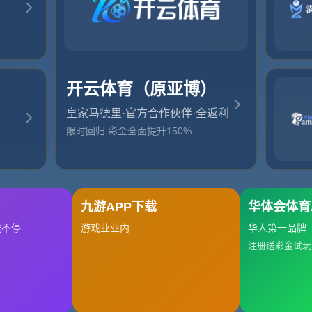
浦 薩拉赫破門馬內建功.
**前言**
2020/21赛季欧洲冠军联赛1/8决赛中，一场备受瞩目
术和技术的较量，更象征着英超豪门在此赛季的关键转折点
战胜对手。在讨论这场比赛时，“**萨拉赫破门**”和“**
浦在疆场上的精准打击和一致默契。