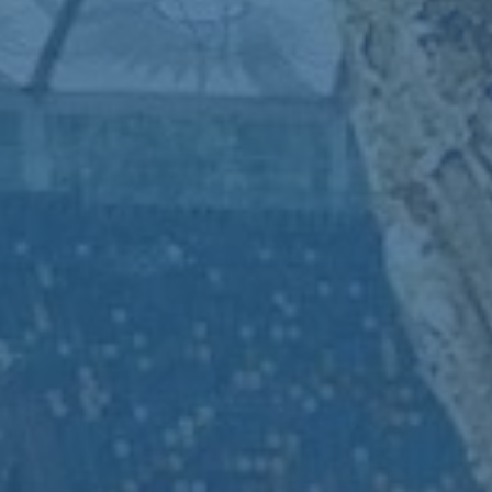
七名球員！.
皇馬認為居勒爾2024年才適合加入，
卻因擔心他加盟巴薩而提前行動.