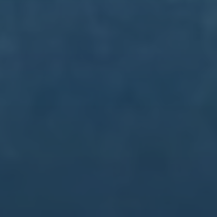
订阅我们的服务
首页
关于我们
服务
团队
新闻中心
联系我们
联系我们
13890587513