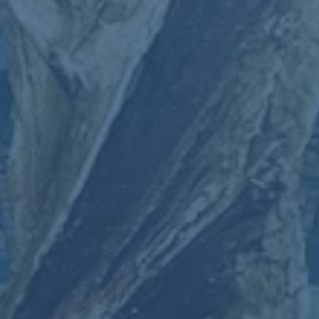
英超过去曾通过技术改革，如引入VAR系统，证明了其适
做出创新，英超将继续在全球足球联赛中保持领先地位。
**案例分析：英超对抗流失的努力**