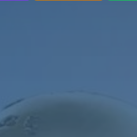
**裁判的重要性与薪酬现状**
足球裁判在比赛中扮演着至关重要的角色，他们的判罚直
比，裁判的收入往往显得微不足道。_裁判的薪酬不仅要匹
争性报价_。