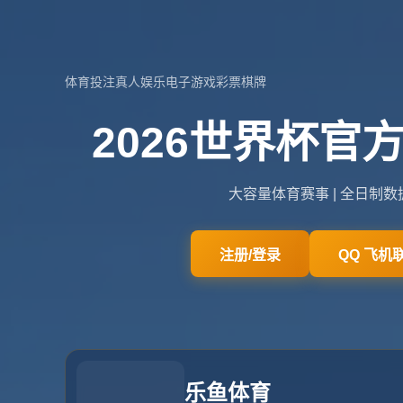
13890587513
admin@zhw-ky.com
前
英
超
名
哨
：
避
免
沙
特
挖
角
.