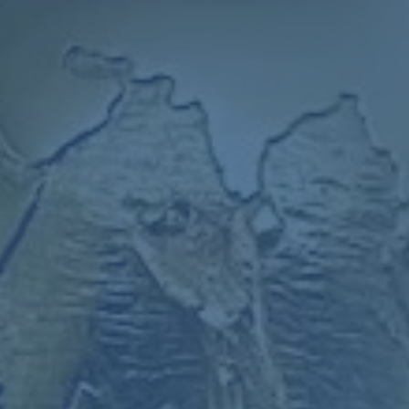
某种程度上，裁判的薪酬反映了联赛对于公正和质量的重
量可能会受损。这让增强裁判待遇的重要性愈加突出，以
**沙特足球联赛的崛起**
近年来，沙特足球联赛通过大力引进国际知名足球明星及
沙特联赛不仅能够支付吸引世界级球员的薪酬，同时也具
调整策略，极有可能面对裁判们因更高收入而转会他联赛