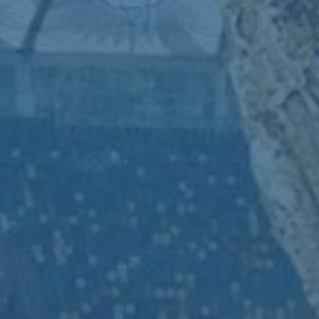
世界杯小組賽日本2-1西班牙 堂安律遠
射轟出世界波田中碧包抄破門 日本逆轉
西班牙奪小組第一.