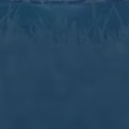
订阅新闻通讯
随时了解我们的最新动态！订阅我们的时事通讯即可收到独
家内容和特别优惠。
订阅我们的服务