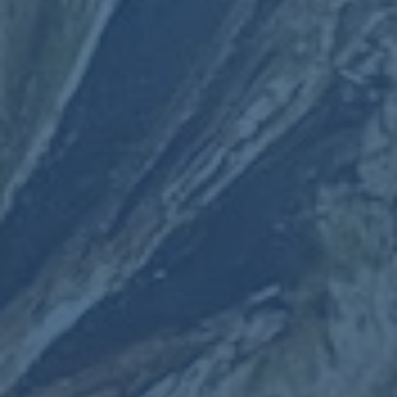
阿隆索 红军并不太需要
2026-08-
05T02:41:14+08:00
本泽马-很多人赢得金球就
想要第二座 但我有其他梦
想
2026-08-
03T02:41:12+08:00
官方：足协纪律委员会正
式对皇家马德里提起诉讼
2026-08-
02T02:41:13+08:00