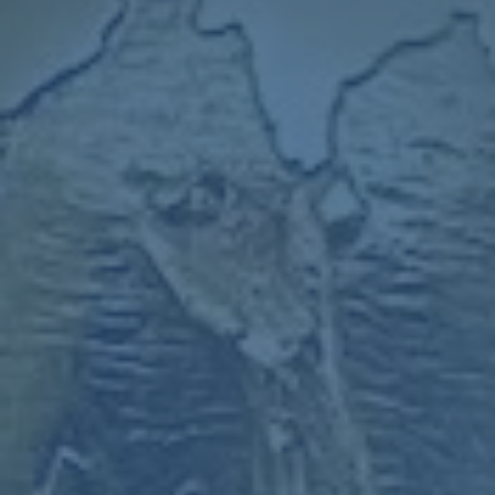
**类似情况的历史案例**
历史上，球队在关键时刻失去核心球员并非新鲜事。例如，
2013-2014赛季欧冠半决赛中，拜仁慕尼黑因多名主力球
员受伤，最终在与皇马的对决中败北。这一事件也提醒我