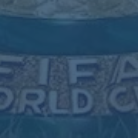
郭艾倫12投16中砍下32分5助攻7籃板 瓊斯貢獻34
分8助攻6籃板 廣州隊以140分大勝吉林隊.
英格蘭未來隊長？貝林厄姆承認虎視眈眈！.
韓媒：大阪、名古屋成東亞杯潛在候選城市.
超高性价比!皇马50万欧租借何塞卢 本赛季12球4
助
皮克宣布退役 周日最後一役.
維拉利爾 對 皇家馬德里