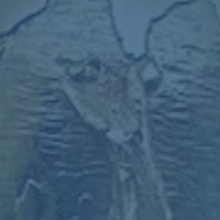
通过今天的探讨，我们不仅更深入地理解了足球中的越位规
则，还看到了明星球员面对挑战的不屈精神。这个戏剧性的
故事不仅仅关于倒黴和遗憾，更是个人成长的生动写照。应
用这些经验，莫拉塔将在绿茵场上创造更多的辉煌。