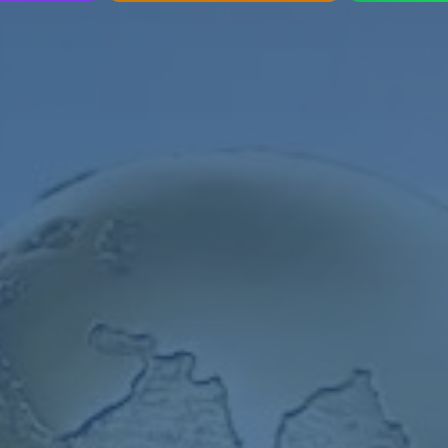
---
### **內馬爾：技術巔峰與領袖氣質的代表**
自從2017年以創紀錄的轉會費加盟巴黎後，內馬爾便成
**華麗的過人技巧、敏銳的創造力和關鍵時刻決定比賽的
自他的球場實力，更來自他在更衣室的話語權與場外的影
然而，內馬爾的踢球風格賦予了他無可替代的作用，同時
他健康並積極參與比賽時，他往往能幫助隊友發揮出超常水
大”的身份依然不可輕易撼動。
### **姆巴佩：新生代的領軍人物**
與內馬爾相比，姆巴佩更是一位**年輕且極具爆發力**
看好的前鋒之一。姆巴佩的加盟初衷之一，便是成為巴黎