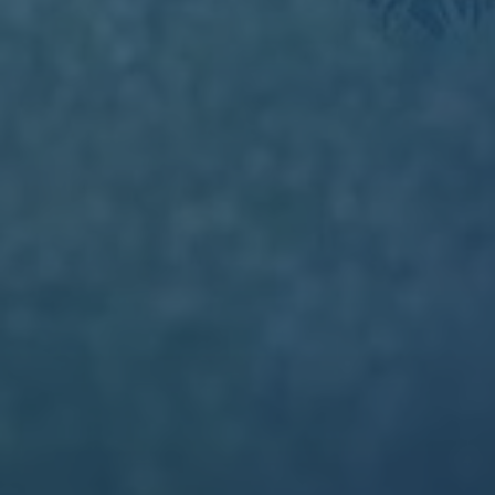
订阅新闻通讯
随时了解我们的最新动态！订阅我们的时事通讯即可