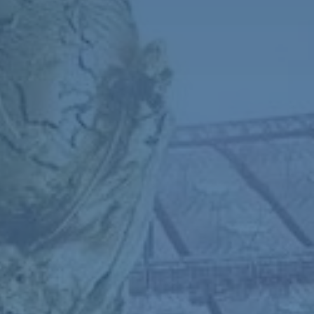
現成功贏得了全球的矚目。他超齡的成熟和穩定性不僅給
質。逐漸地，姆巴佩的戰術地位與商業影響力，變得絲
聞卻從未平息。例如，在某場比賽中，他們就因點球的
的分配不平衡。** 所有的傳聞與場上小插曲，都印證
內馬爾追求的是影響力與創造機會，而姆巴佩更注重高效
時，球權的爭奪可能會成為激化矛盾的起點。