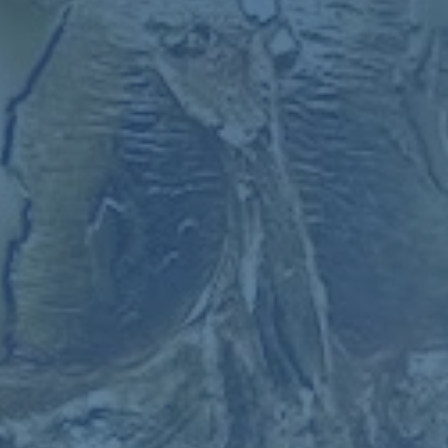
多，姆巴佩在球場上的**領袖地位正不斷提升**。
尤其是在2022年的世界杯賽場中，姆巴佩憑藉驚人的表
球迷留下深刻印象，也讓巴黎高層看到了他的“接班人”潛
毫不落內馬爾之後。
---
### **內馬爾與姆巴佩的矛盾：一山是否能容二虎？**
儘管兩人言語上一直強調互相支持，但有關二人矛盾的傳
主罰問題產生不愉快的畫面。**這暴露出雙方在關鍵球權上
了球隊面臨的挑戰——究竟應該以誰為核心？
事實上，這種競爭可能來源於**個性與職責的不同**：
進球與速戰速決。這種分工看似互補，但當比賽壓力升級