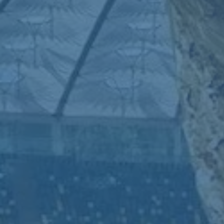
推荐新闻
皇馬認為居勒爾2024年才適合加入，
卻因擔心他加盟巴薩而提前行動.
六台：巴斯克斯股薄肌受伤 将因此缺席
3周
无缘金球候选！罗德里戈上赛季51场17
球9助
加拉塔薩雷放棄麥肯尼，轉而租借曼城
中場菲利普斯計劃.
午间新闻速递-骑士拆穿魔术拿赛点 76
人胜尼克斯
盧談祖巴茨低位表現出色我們將持續送