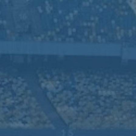
上饕餮大餐.