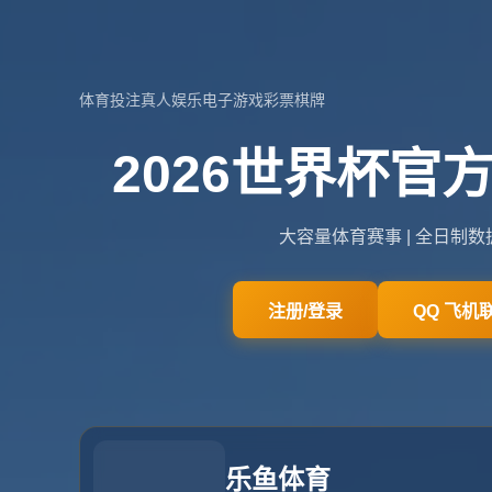
13890587513
admin@zhw-ky.com
內
馬
爾
姆
巴
佩
首页
內馬爾姆巴佩誰是球隊老大.