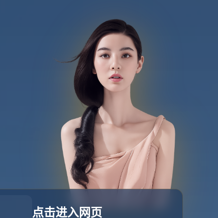
中心
kaiyun的团队
联系kaiyun