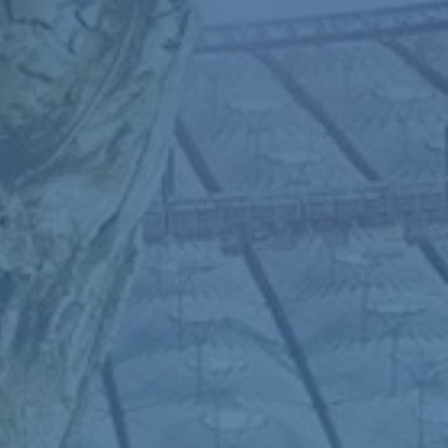
球迷迅速給予積極反饋，球票銷售上升以及社交媒體上
*支持者的熱情不僅能夠激勵球員表現**，更能鼓舞整