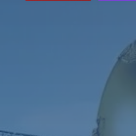
健康保险
汽车保险
房屋保险
人寿保险
旅行保险
商业保险
最新文章