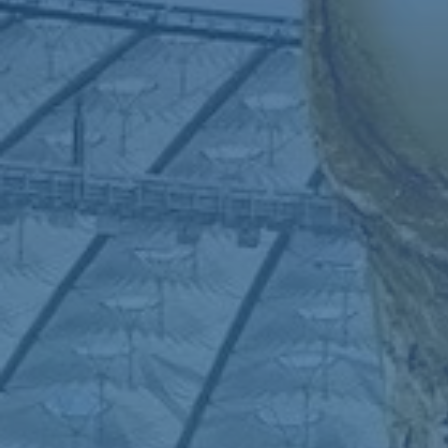
本泽马-很多人赢得金球
就想要第二座 但我有其
他梦想
2026-08-
03T02:41:12+08:00
官方：足协纪律委员会正
式对皇家马德里提起诉讼
2026-08-
02T02:41:13+08:00
巴尔韦德本赛季全勤 是
安帅阵中唯一做到的球员
2026-07-
31T02:41:13+08:00