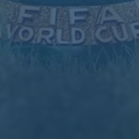
本文关键词:
Kaiyun
收到独家内容和特别优惠。