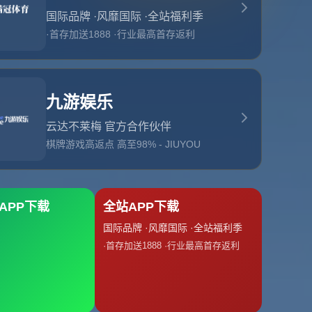
**
態簽下德國前鋒沃蘭德，這一舉措不僅吸引了媒體的廣
入探討柏林聯合這一策略背後的意義及其對衝擊歐冠的