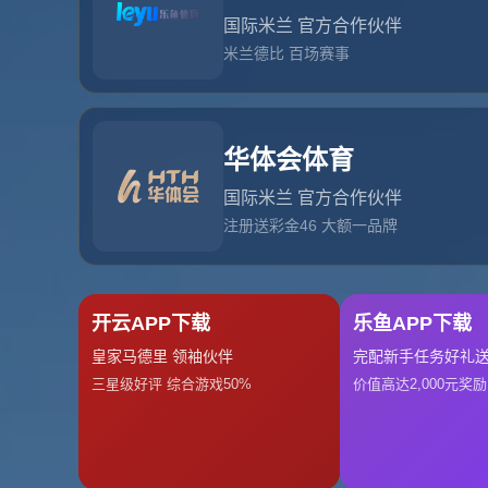
首页
柏林聯合簽下德國前鋒沃蘭德！力求衝擊歐冠再
类别