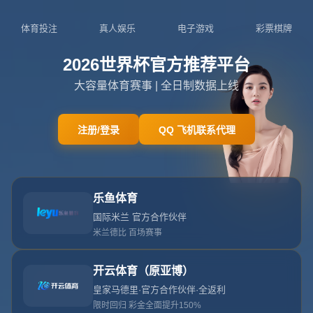
13890587513
admin@zhw-ky.com
浙
江
隊
次
節
凈
勝
3
0
分
約
克
獨
得
4
0
分
擊
敗
吉
林
隊
獲
勝
4
7
分
.
首页
浙江隊次節凈勝30分 約克獨得40分 擊敗吉林隊獲勝47
分.