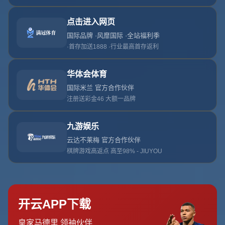
**浙江队次节净胜30分，约克独得40分，击败吉林队获胜
47分：浙江篮球新星崛起**
在刚刚结束的一场CBA焦点战中，浙江队以惊人的表现震撼
了整个赛场。他们不仅在第**二节净胜吉林队30分**，更
令人赞叹的是球队核心球员约克——他单场**贡献40分
**，助浙江队以**47分的巨大优势**战胜吉林队。这一战