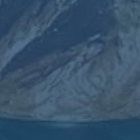
本泽马-很多人赢得金球就
想要第二座 但我有其他梦
想
2026-08-
03T02:41:12+08:00
官方：足协纪律委员会正
式对皇家马德里提起诉讼
2026-08-
02T02:41:13+08:00
推荐新闻