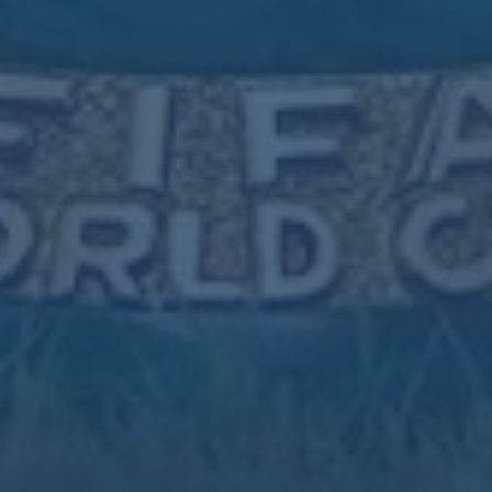
罗马诺-皇马与门迪就续约至2027年达成原则协议
C羅等球員在臉上塗口紅反對家暴.
塞巴略斯-裁判已做到最好 萨维奇的红牌动作很明
显
梅西的續約之路：卡塔爾的厚愛和巴黎的財政考慮.
世界杯十大經典歌曲：助威之聲響徹球場.
拜仁欲明夏引進諾伊豪斯 違約金4000萬歐.