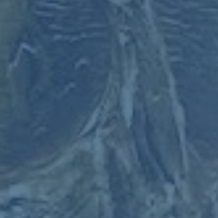
吉林队在这场比赛中暴露出的防守问题也为他们的惨败埋下
了伏笔。特别是在比赛的第二节，他们在外围防守不够严
密，频频被浙江队通过**传切配合找到空位机会**，从而
让对手屡屡命中远投。与此同时，吉林队内线在面对浙江队
的快速突破时，显然无法形成有效的封阻，最终导致分差被
逐渐拉开。
**防守上的软肋**成为吉林队失利的主要原因，但这也为
他们提供了反思和提升的空间。如果吉林队想要在之后的比
赛中有所作为，调整防线结构、加强轮换流畅性将是当务之
急。对比浙江队的高效表现，吉林在团队协作方面的不足也