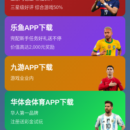
役不仅展现了浙江队的团队实力，更凸显了约克作为核心的
无可争议的领导地位。
### 浙江队的强势表现源于稳定战术
浙江队此役大获全胜的关键在于他们在**进攻与防守的无缝
切换**上表现出了极高的水准——尤其是**次节的爆发**，