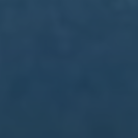
订阅新闻通讯
随时了解我们的最新动态！订阅我们的时事通讯即可收到独
家内容和特别优惠。
订阅我们的服务
首页
关于我们