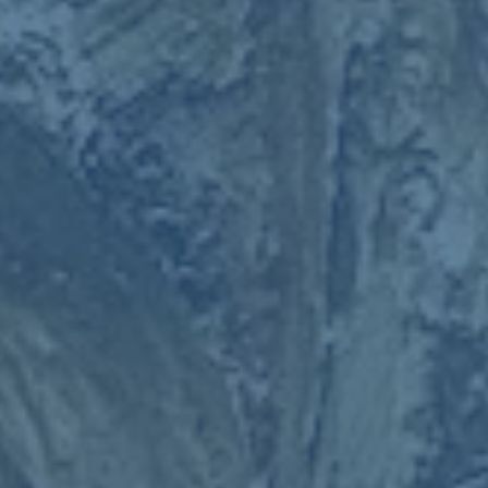
显而易见。
### 高光对决背后的启示
从这场比赛中，我们看到了**浙江队在团队战术和球员关键
表现上面的优势**。约克的个人得分能力固然亮眼，但浙江
队全队的团结协作和教练组精确的战术布置才是他们赢得这
场大胜的根本。其中，次节净胜吉林队30分的空前表现更
是让人看到了浙江队整体实力的一次集中爆发。
此外，这场比赛也为CBA其他球队提供了极大的借鉴意义
——在激烈竞争的联赛中，个人表现固然重要，但**如何在
关键时刻让团队力量最大化将是致胜的关键因素**。无论是
富有经验的球队还是在重建中的球队，都可以从中找到属于
自己的启示。