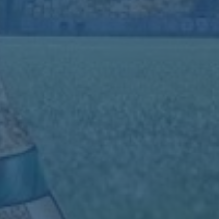
对，不仅可能失去在曼联的位置，甚至会影响自己的职
是他职业道路上的重要转折点。
但如何在高压管理与球员关系之间找到平衡，同样是一
未来是否还会有其他球员因纪律问题被处罚，仍是未知
带来一场彻底的变革。