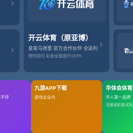
桑乔为什么不给进食堂 滕哈赫铁腕治军法不容情
引言：曼联内部风波引热议 桑乔与滕哈赫的对峙成焦点
最近，曼联队内的一场风波引发了球迷和媒体的广泛关注
竟被禁止进入球队食堂。这一事件不仅让人惊讶，更让外
导致桑乔遭遇如此严厉的处罚？滕哈赫的严格管理背后又