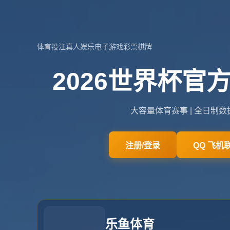
13890587513
admin@zhw-ky.com
滕
哈
赫
严
规
治
首页
滕哈赫严规治队：桑乔为何被拒食堂门外