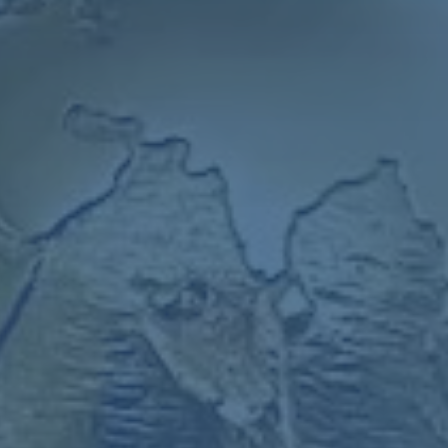
有分析人士指出，桑乔的问题并非单纯的技术层面，而是
望，但自从加盟曼联后，他的表现始终未能达到预期。滕哈
斗志，同时也向全队传递一个信号：无论你是多么耀眼的
滕哈赫的铁腕治军：重建曼联纪律的必要手段
滕哈赫自接手曼联以来，一直以严格著称。他的
铁腕治军
度，还是如今对桑乔的严厉处罚，都体现了他对球队纪律
先必须从内部整肃纪律，打造一支团结且高效的队伍。