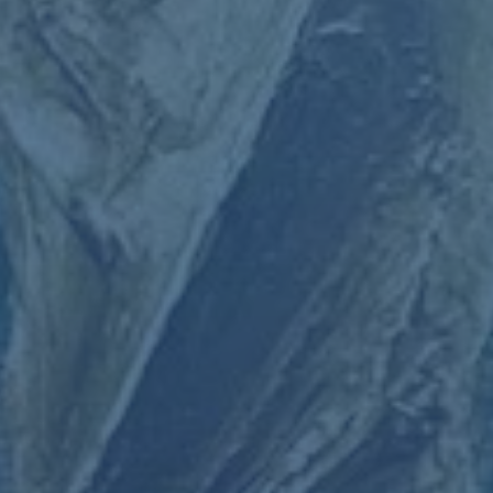
桑乔的未来：是觉醒还是继续沉沦
桑乔作为一名潜力无限的年轻球员，此次事件无疑是一个