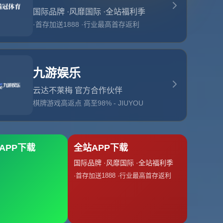
：年轻球星桑乔因未能达到主教练滕哈赫的训练标准，
界对滕哈赫的
铁腕治军
风格议论纷纷。究竟是什么原因
隐藏着怎样的用意？本文将为您深度解析这一事件，带