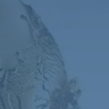
态度上的松懈。作为一名年轻球员，桑乔曾被寄予厚
赫此举或许是想通过这种方式“敲打”桑乔，激发他的
球星，若不遵守规则，就必须承担后果。
风格在队内早已不是秘密。无论是此前对C罗的强硬态
的零容忍态度。在滕哈赫看来，曼联要想重回巅峰，首