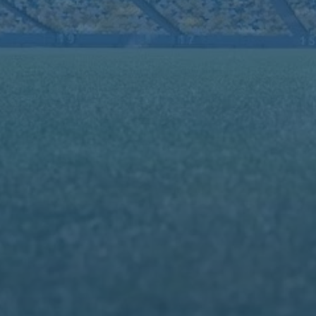
订阅新闻通讯
随时了解我们的最新动态！订阅我们的时事通讯即可