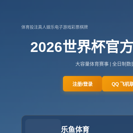
0311-6061323
admin@zhw-ky.com
页
面
未
找
到
首页
404 Error