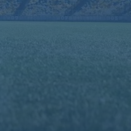
订阅我们的服务