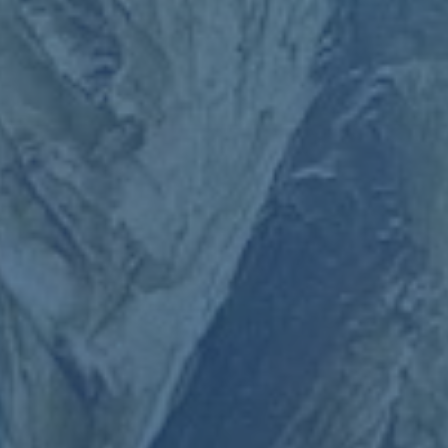
人寿保险
旅行保险
商业保险
最新文章
本泽马-很多人赢得金球就
想要第二座 但我有其他梦
想
2026-08-
03T02:41:12+08:00
官方：足协纪律委员会正
式对皇家马德里提起诉讼