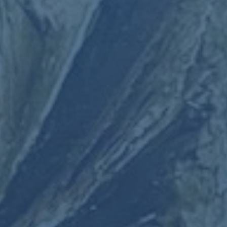
哈曼-皇马红军拜仁或竞争
阿隆索 红军并不太需要
2026-08-
05T02:41:14+08:00
本泽马-很多人赢得金球就
想要第二座 但我有其他梦
想
2026-08-
03T02:41:12+08:00
官方：足协纪律委员会正
式对皇家马德里提起诉讼
2026-08-
02T02:41:13+08:00