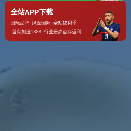
执教表现感到惊讶，其背后折射出的正是英超主帅工作的**
高压挑战**。
**瓜迪奥拉的执教成就**