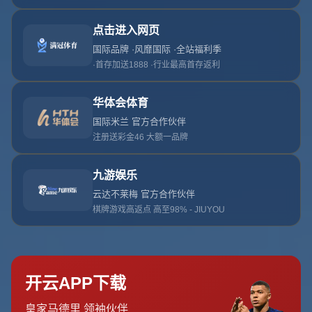
**前言：**
近年来，英超联赛的竞技激烈和比赛频率不断提高，让不少
主帅面临极大的压力。前著名球星加里·萊因克爾近日关注
到这一现象，特别是对曼彻斯特城主帅瓜迪奥拉在未来两三
年的执教持**意外**态度。这一态度不仅引发了球迷的热
议，也使人们重新审视英超主帅的工作强度与挑战。