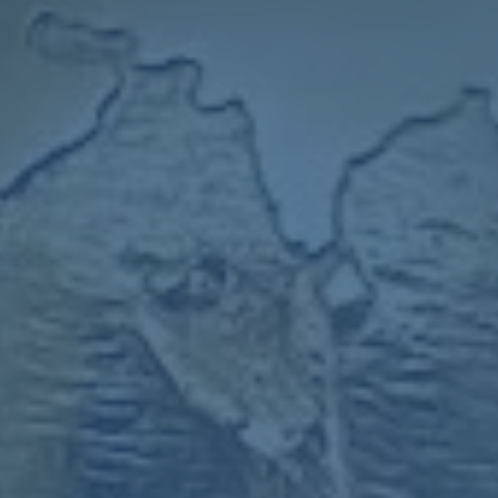
瓜迪奥拉的执教履历中，英超无疑是最具挑战的舞台。他不
仅在短时间内打造出一支进攻凶猛、防守坚固的球队，更在
面对诸多强敌时展示出卓越的临场指挥能力。**然而，正如
萊因克爾所言，这种持续的成功离不开巨大的付出和压力
**。瓜迪奥拉不断追求创新，强调战术多变，这也意味着每
天都要在训练场上投入极大的精力。
**英超主帅的普遍压力**