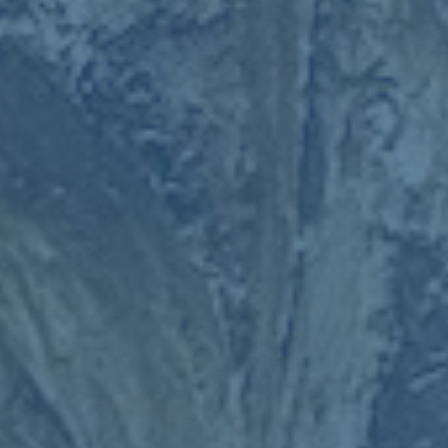
对于英超教练们来说，如何在高压环境下保持身心健康和职
业灵感，正是关键所在。经验丰富的教练通常会在赛程密集
的情况下，合理安排训练强度，保持团队的状态。同时，通
过与球队管理层的良好沟通，**在有限的条件下挖掘最大潜
力，也成为应对压力的有效策略**。这也或许是为何尽管面
临如此巨大的执教压力，像瓜迪奥拉这样的顶级教练依旧能
取得成功的重要原因。
综上所述，萊因克爾对瓜迪奥拉未来执教表现的关注，折射
出英超主帅身处高压环境下的种种挑战。这种关心不仅让我
们更加了解英超背后的复杂，也激发了人们对赛事背后团队
与个人努力的敬意。
本文关键词:
Kaiyun