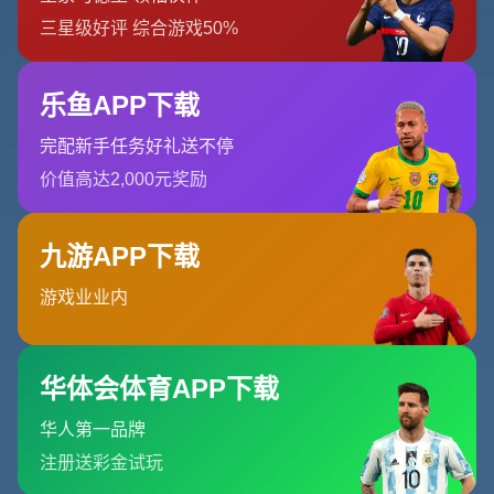
手第一道压迫。尤其在面对像皇马这样擅长打转换与高位逼
抢的对手时，能否从后场准确而稳定地把球输送到前场，往
往决定比赛的基调。没有德容时，巴萨在出球阶段常常显得
犹豫甚至保守，被迫增加长传和安全回做，减少了哈维一贯
强调的短传渗透。一旦他能够在国家德比前顺利参与合练，
哪怕只是以首发或替补的方式出场，都会立刻提升球队在控
球端的自信和层次。
更深一层的影响在于比赛节奏的掌控。皇马近年来在国家德
比中的一大优势，就是利用中场强度与反击速度打巴萨身
后，让比赛不断在开放节奏中进行，迫使巴萨脱离舒适的控
球节奏。而德容擅长的，恰好是用持球、转移、保护球权来
“降速”和“整合”。当巴萨在场上局面有些被动时，他可以通
过几次高质量的带球突进或者果断的纵向传球，打断皇马的
压迫节奏；当球队需要稳住比分时，他又能通过横向支点与
安全控球，让节奏回到巴萨更擅长的掌控模式。从这一角度
看，哈维希望德容赶上国家德比，不只是盼望一名主力归
队，更是在盼望球队重新掌握比赛主动权的可能。