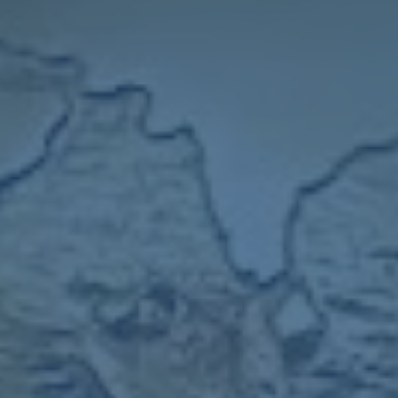
可以参考一个并不遥远的案例：在此前的赛季里，德容曾因
伤缺阵一段时间。那段时间巴萨在对阵中游球队时尚能凭借
阵容厚度拿下结果，但在面对强度更高、逼抢更凶的对手
时，球队的后场出球和中场节奏明显吃紧，过于依赖个别球
员的灵光一现。一旦他回归，哪怕状态并非百分之百，球队
在中路的衔接立即顺畅许多，防线不再被迫频繁长传，前场
球员也更容易在合适的区域接球并完成配合。这种“看上去
不惊艳，却能默默抬高全队下限”的作用，正是现代顶级中
场的价值所在。在即将到来的国家德比背景下，这种价值被
放大到了极致。