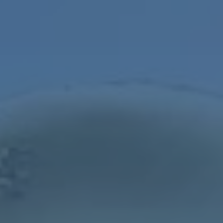
容缺阵，他们可以更加激进地压上，针对巴萨后场出球进行
高强度压迫；但如果德容这类具备强抗压与带球推进能力的
中场出现在场上，安切洛蒂在设计压迫高度和防线站位时就
需要更加谨慎，以防被轻易打穿第一道防线。
回顾以往的国家德比，不难发现一个有趣的现象：当巴萨能
够在中场形成稳定的控球和推进链条时，哪怕在纸面实力上
处于劣势，也往往可以通过组织与配合弥补某些个人能力上
的差距；而一旦中场被皇马打乱，比赛就很容易变成节奏支
离破碎的对攻战，最终输的一方往往是那个原本想要控制比
赛的球队。德容的存在，本质上是帮助巴萨把比赛拉回到
“自己熟悉的轨道上”。这也是为什么每当媒体提到他“有望
恢复训练”、“可能赶上重点比赛”时，巴萨球迷会表现得如
此敏感——他们看到的不是某一个位置补上一个人，而是整
个战术链条重新完整的希望。