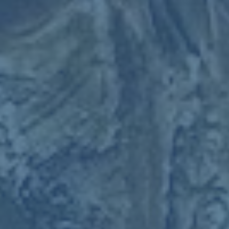
在更宏观的层面上，“哈维希望德容复出战皇马 球员有望加
入合练”这条消息还折射出当前巴萨所处的微妙状态。球队
在更新换代、财政压力与竞技成绩之间寻找平衡，需要通过
一次又一次的关键赛事来稳固信心和方向。国家德比不仅是
积分之战，更是叙事之战：球迷、媒体、俱乐部高层都会通
过这场比赛来评估项目进展，以及哈维执教思路的前景。在
这样的叙事框架里，德容的复出被赋予了超出个人层面的象
征意义——他代表的是“完整阵容的巴萨”究竟能踢成什么