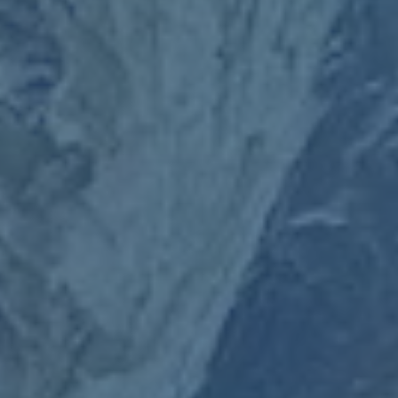
个新的高度。对于所有关注这一对宿敌对决的人来说，这样
的剧情无疑让比赛变得更加值得等待。
【官方指定平台】官方顶级竞技大厅，获取最新盘口赔率与
极速在线体验，大额无忧提款，请认准正版授权。