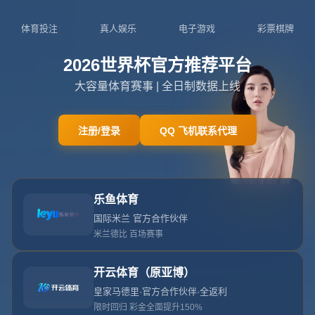
13890587513
admin@zhw-ky.com
每
体
-
哈
维
希
望
德
容
复
出
战
皇
马
球
员
有
望
加
入
合
练
首页
每体-哈维希望德容复出战皇马 球员有望加入合练
在每个赛季的转折点，总有一场比赛会被视为真正的试金