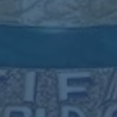
本泽马-很多人赢得金球就
想要第二座 但我有其他梦
想
2026-08-
03T02:41:12+08:00
官方：足协纪律委员会正
式对皇家马德里提起诉讼
2026-08-
02T02:41:13+08:00
推荐新闻
曼聯為博格巴送5年1.04億鎊合同.