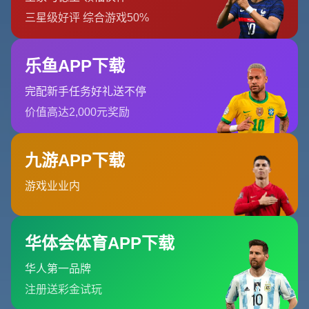
随后，他再次在下半场展现了他的敏锐嗅觉，接到队友的助
攻，巧妙地将球送入网窝。这两粒进球不仅展示了他的技术
实力，也证明了他在重要比赛中的临危不惧。
值得注意的是，杜牧的这两粒进球来得及时且必要，它们给
RB莱比锡带来了极大的心理优势。从战术角度分析，杜牧
的攻击性打法迫使巴黎圣日耳曼的防线频频失误，进一步削
弱了对手的防守体系。
**扑救英雄多纳鲁马**
这场比赛中另一个不容忽视的名字是巴黎圣日耳曼的门将多
纳鲁马。在关键时刻，他用一次**石破天惊的扑点**拯救
了巴黎圣日耳曼，力保球队不败。随着比赛的深入，莱比锡
获得了一次点球机会，而此时双方比分正胶着。面对压力，
多纳鲁马冷静出击，成功将点球拒之门外。这次扑救不仅让
巴黎圣日耳曼避免了败局，也展示了他作为世界顶级门将的
实力。