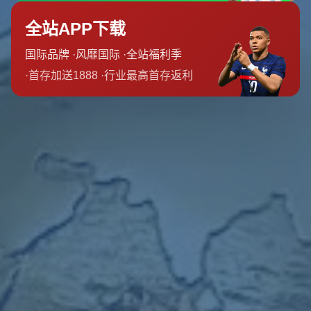
门将的心理素质在比赛中的重要性被这次扑救体现得淋漓尽
致。多纳鲁马在扑救过程中展现的冷静和果敢，为巴黎圣日
耳曼赢得了一份珍贵的平局。在很多情况下，门将的表现能
够直接影响比赛的结果，多纳鲁马在这场比赛中无疑起到了
关键作用。