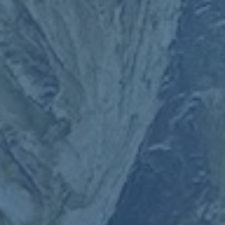
健康保险
汽车保险
房屋保险
人寿保险
旅行保险
商业保险
最新文章
哈曼-皇马红军拜仁或竞争