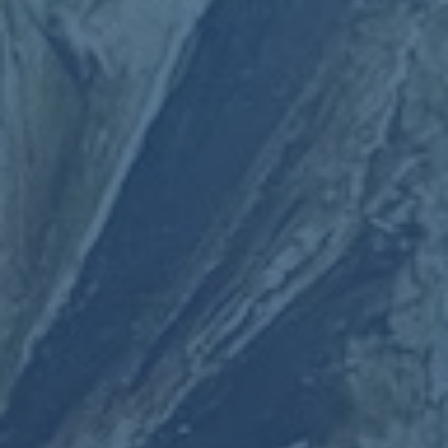
阿隆索 红军并不太需要
2026-08-
05T02:41:14+08:00
本泽马-很多人赢得金球就
想要第二座 但我有其他梦
想
2026-08-
03T02:41:12+08:00
官方：足协纪律委员会正
式对皇家马德里提起诉讼
2026-08-
02T02:41:13+08:00