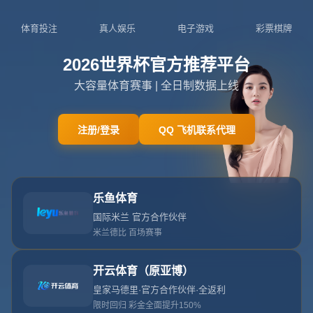
13890587513
admin@zhw-ky.com
巴
薩
加
速
出
售
球
員
！
外
租
陣
容
將
重
塑
、
只
有
阿
布
德
或
將
留
隊
！
.
首页
巴薩加速出售球員！外租陣容將重塑、只有阿布德或將
留隊！.