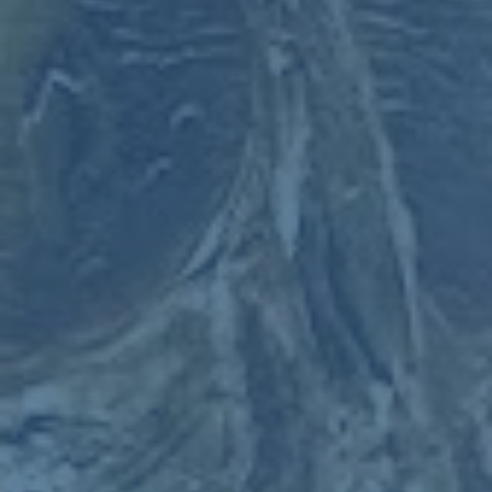
除了基米希的精彩助攻，**穆勒和萨内的进球**也展示了
他们出色的门前嗅觉和熟练的技术能力。特别是萨内，以其
速度和灵活的突破能力不断威胁着赫塔的防线。他的进球是
在接到基米希的长传后，通过快速的脚下动作晃过防守球员
后完成的，展现了攻防转换中的杀手本能。
**赛后影响**
这一场胜利不仅让拜仁在积分榜上的位置更加稳固，同时也
为球队注入了更大的信心和动力。在赛后的新闻发布会上，
拜仁主帅高度赞扬了球员的表现，尤其是**基米希在中场的
调度能力和他在比赛中发挥的领导作用**。
**深度分析**
从战术层面看，拜仁此役的成功离不开中场和锋线的紧密配
合。**基米希作为拜仁中场的枢纽，不仅有效地控制了比赛