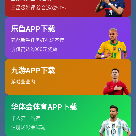
**比赛概况**
比赛在柏林奥林匹克体育场进行，主队柏林赫塔在主场球迷
的助威下展开激烈拼抢，而客队拜仁则以其强大的攻势全面
压制对手。开场不久，拜仁中场核心**基米希**便通过一
次精准长传助攻**托马斯·穆勒**打破僵局，体现出他卓越
的视野和传球能力。随后，拜仁持续施加压力，萨内的进球