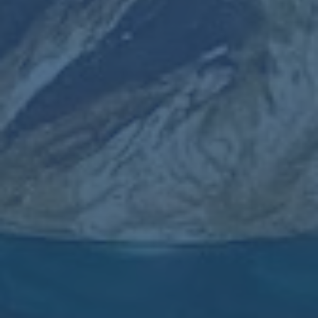
2026-08-
03T02:41:12+08:00
官方：足协纪律委员会正
式对皇家马德里提起诉讼
2026-08-
02T02:41:13+08:00
推荐新闻
西媒-皇马将在冬窗签下伊卡尔迪!薪资超800万欧
元
记者-皇马没有考虑让劳尔接任一线队主帅