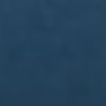
家内容和特别优惠。
订阅我们的服务
首页
关于我们
服务
团队
新闻中心
联系我们