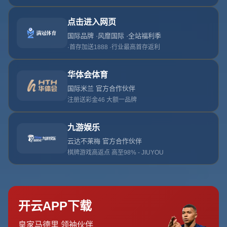
引言：意甲新赛季的激情启幕
随着夏日的余温还未散去，意大利足球的热情已经点燃！
2023-2024赛季的意甲联赛将于
2023年8月20日
正式开
赛，为全球球迷带来一场场精彩绝伦的对决。作为欧洲五大
联赛之一，意甲联赛以其激烈的竞争、顶尖的球星和深厚的
足球文化吸引着无数目光。新赛季的赛程安排、球队动态以
及焦点战事，都将成为球迷热议的话题。那么，这个赛季有
哪些值得期待的内容呢？让我们一探究竟！
新赛季开赛时间与赛程亮点
2023年8月20日
，意甲联赛将正式拉开序幕，标志着新赛
季的全面启动。根据官方公布的赛程，首轮比赛将涵盖多支
传统强队之间的较量，为新赛季定下激烈竞争的基调。意甲
联赛一共38轮，预计将持续到2024年5月，期间各支球队
将为冠军、欧战资格以及保级而拼尽全力。
值得一提的是，本赛季的赛程安排充分考虑了国际比赛日和