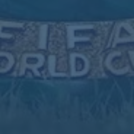
意甲2023-2024赛季揭幕战定于8月20日激情开
赛
复出即巅峰!库尔图瓦伤愈复出后4场比赛一球未失
英超第21輪曼聯0-1狼隊 C羅進球被吹穆蒂尼奧破
門.
订阅新闻通讯
随时了解我们的最新动态！订阅我们的时事通讯即可收到独
家内容和特别优惠。