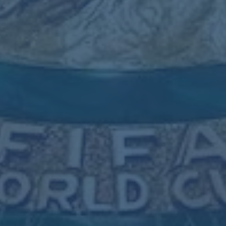
79歲老帥盧塞斯庫重返羅馬尼亞國家隊 是否還能
煥發青春.
“新球王降临诺坎普？巴萨瞄准三笘薰，锋线升级在
即”
马卡-皇马知道迪亚斯愿回归 想等4月再决定球员
未来
國米佩裏西奇外號佩劍的由來.
罗马诺-皇马与门迪就续约至2027年达成原则协议