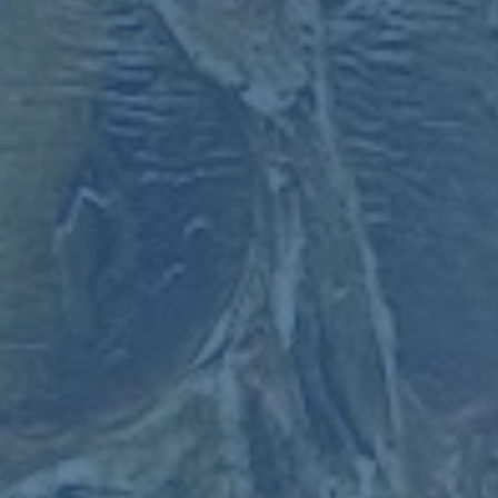
数据与历史的启示
从历史数据来看，
足协杯决赛第二回合
的胜负往往与首回合
的结果密切相关。据统计，首回合取得领先的球队有超过
60%的概率最终夺冠，但这并不意味着落后方毫无机会。
尤其是在双方实力接近的情况下，第二回合的比赛往往会演
变为一场真正的“生死战”。此外，天气、场地条件以及裁判
的判罚尺度，也可能成为影响比赛结果的潜在因素。
结语前的思考：冠军属于谁
随着
足协杯决赛第二回合
的临近，球迷们的期待值也在不断
攀升。这场比赛不仅是对球员技术和体能的考验，更是对教
练团队战术智慧的终极检验。无论是哪支球队最终捧起冠军
奖杯，这场巅峰对决都将为我们留下难忘的瞬间。