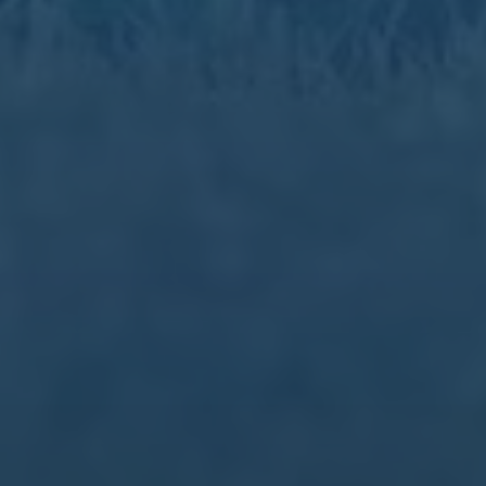
订阅新闻通讯
随时了解我们的最新动态！订阅我们的时事通讯即可收到独
家内容和特别优惠。
订阅我们的服务