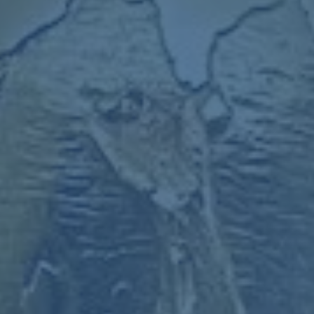
不同寻常之处。
首先是时间
，由于卡塔尔夏季气温高达40
摄氏度以上，国际足联将比赛时间调整至冬季，这在世界杯
历史上尚属首次。这样的安排虽然对部分联赛赛程造成影
响，但也让球员在更舒适的气候条件下竞技。
其次是文化体验
，卡塔尔为球迷准备了丰富的中东特色活
动，从传统的集市到现代化的购物中心，游客可以在比赛之
余感受独特的阿拉伯风情。
例如
，许多球迷在多哈的滨海大
道上欣赏夜景，或是参观卡塔尔国家博物馆，了解这个国家
的历史与文化。这种文化融合让2022年世界杯成为了一次
不仅仅是足球的盛会。
四：卡塔尔世界杯的场馆亮点
卡塔尔为2022年世界杯打造了8座世界级的体育场，每一座
都堪称建筑奇迹。以
阿尔拜特体育场
为例，其设计灵感来源
于传统的阿拉伯帐篷，象征着卡塔尔的游牧文化。而
教育城