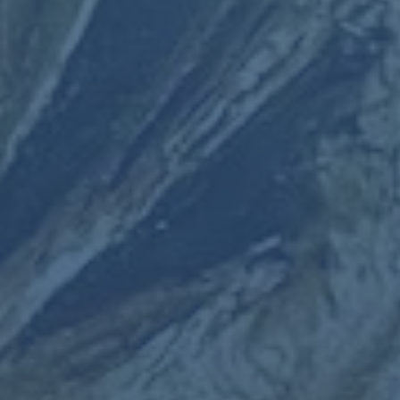
2026-08-
05T02:41:14+08:00
本泽马-很多人赢得金球就
想要第二座 但我有其他梦
想
2026-08-
03T02:41:12+08:00
官方：足协纪律委员会正
式对皇家马德里提起诉讼
2026-08-
02T02:41:13+08:00
推荐新闻