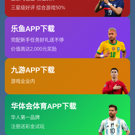
选择卡塔尔作为举办地，背后有着多重考量。国际足联希望
通过这一决定，推广足球运动在非传统足球强国的发展，同
时也展现中东地区的文化魅力。尽管卡塔尔夏季气温极高，
但通过创新的场馆设计和比赛时间调整（11月至12月），
这一问题得到了有效解决。
二：为什么选择卡塔尔
卡塔尔能够脱颖而出，离不开其在申办过程中的精心准备和
独特优势。
首先
，卡塔尔承诺打造最先进的足球场馆，其中
包括标志性的
卢塞尔体育场
，这座场馆可容纳8万名观众，
是世界杯决赛的举办地。
其次
，卡塔尔地理位置紧凑，八个
比赛场馆之间的距离非常近，球迷无需长途跋涉即可观看多
场比赛，这种便利性是其他申办国难以比拟的。
此外，卡塔尔还投入巨资改善基础设施，包括新建地铁系统