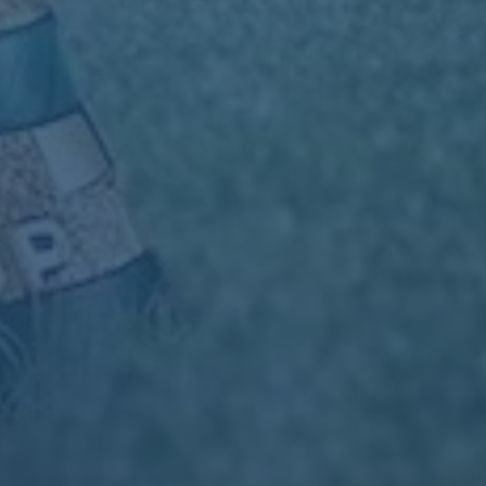
方向。
发酵，具体的交易细节尚未完全披露。不过，从各方消
米兰方面似乎也愿意在合适的条件下放人。无论最终结
。
现在讨论中。许多人期待这位年轻后卫能够延续在米兰
远的视角来看，这笔交易或许只是尤文图斯重建计划中