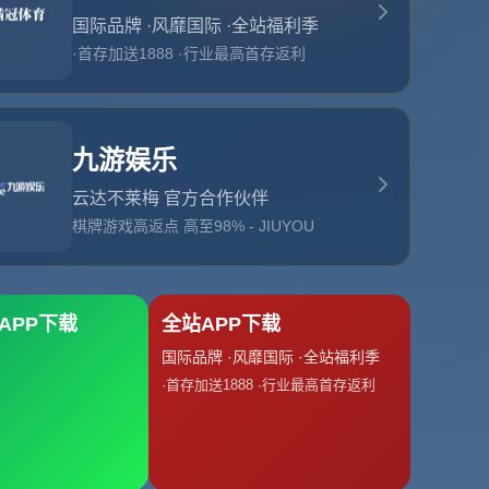
期，关于尤文图斯计划以
1400万欧元
买断AC米兰后卫卡
转会窗口期的每一个动作都可能影响球队的未来阵容和
了尤文在后防线补强上的战略考量。接下来，我们将深