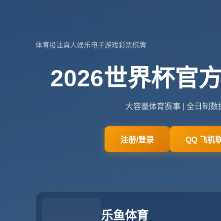
13890587513
admin@zhw-ky.com
尤
文
计
划
斥
资
1
首页
尤文计划斥资1400万欧正式签下卡卢卢