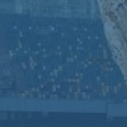
阿爾特塔：維埃拉是四面出擊的多面
手！.