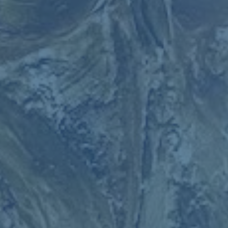
以卡卢卢在米兰的表现为例，他在2021-2022赛季帮
龄的成熟度。这样的案例表明，年轻球员在合适的体系中
良传统和资源支持。因此，这笔交易不仅仅是单纯的球员