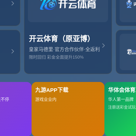
尤文准备支付1400万欧买断卡卢卢
在足球转会市场中，尤文图斯一直是备受关注的焦点。近
卢卢的消息引发了广泛讨论。作为意甲豪门，尤文图斯在
战术布局。这笔潜在交易不仅关乎球员个人发展，也体现
入探讨这笔交易的背景、意义以及可能带来的影响。