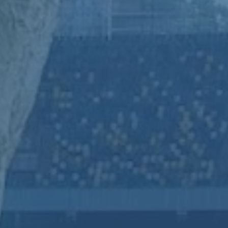
能会在球队中扮演重要角色。首先，在防守端，他的到
时，年轻球员的体能优势将得到充分发挥。其次，卡卢
如通过边后卫的插上参与进攻，进一步丰富球队的攻击