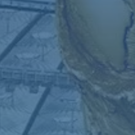
推荐新闻
切爾西出售凱帕成世界難題 薪水過高或
成為唯一阻礙.
复出即巅峰!库尔图瓦伤愈复出后4场比
赛一球未失
許利民表示目前的發展方向是正確的，
繼續朝這一方向前進必將取得成功.
武漢女籃球員杜嘉慧勇奪打不還手獎
3000元大禮包.
姆巴佩加盟皇马：高薪锁定五年合同