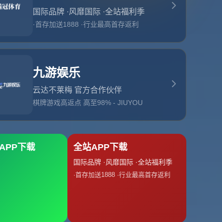
在短短九十分钟里把足球的所有极端情绪铺陈到极致：
英雄跌落为主角般的“灾难场面”。围绕“欧冠 皇马5
不仅在回顾一场比赛，更像是在解读现代顶级足球中风险