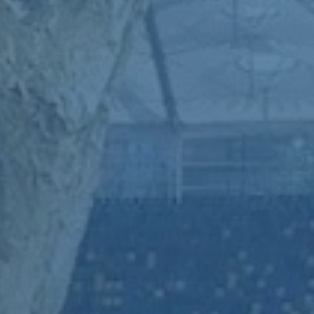
残酷。第二粒进球则更像是一种“导演式”的终结——借
度选择，让利物浦本已有些摇晃的防线彻底坍塌。
只依赖身体或速度，而是依赖对比赛情绪与对方失误的
赶快射门”，而真正的顶级前锋则会在那一瞬间冷静下
构成了高水平门前终结与普通得分手的分水岭。