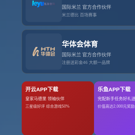
首页
欧冠-皇马5-2利物浦 本泽马2球 双方门将巨
类别