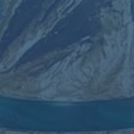
这里可以拆解为几个层面：
首先是节奏管理。皇马并没有被利物浦高开高走的节奏牵着
横传、回传，允许比赛出现一些“无效控球”，借此让主队
度开始滑坡，皇马的前场配合突然提速，就形成了刺刀见