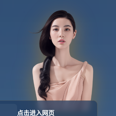
中心
kaiyun的团队
联系kaiyun
球