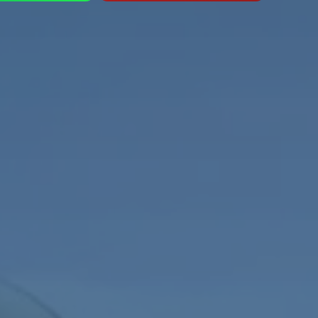
个方向发展。利物浦在主场气势如虹，很快取得领先，
的压迫都展现出英超豪门的强度。当终场比分定格在5
军级别队伍在乱局中重建秩序的教科书式演示。
时刻的处理、在高压环境下的冷静，则构成了巨大的心
藏在两个位置——门将与中锋——也正是本场的争议与
门将的禁区内处理球犹豫、脚下输送被抢断，皇马门将
为本场欧冠的传播标签。这类画面在社交媒体被不断剪
盾。