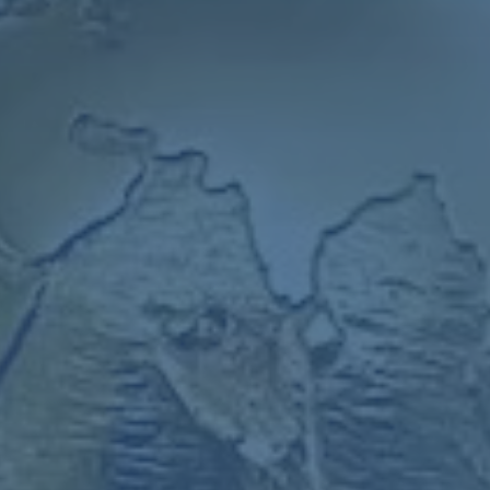
在当代战术体系中，门将不再是单纯的扑救者，而是进攻
将一侧启动短传与从后场组织。教练要求门将“像中场一样
析角度看，这种从后场的大胆出球能在长期内提升球队整
视角，它也急剧放大了“失误导致直接丢球”的风险。
本场欧冠就是一个典型案例：当门将被迫在高压和嘈杂的
一脚传球角度不佳，都可能引爆连锁反应。利物浦与皇马
能力，但在高节奏、高强度逼抢下，心理压力往往先于技
一道防线，反而成为比分巨幅波动的开关。