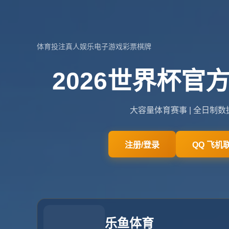
13890587513
admin@zhw-ky.com
欧
冠
-
皇
马
5
-
2
双
方
门
将
巨
大