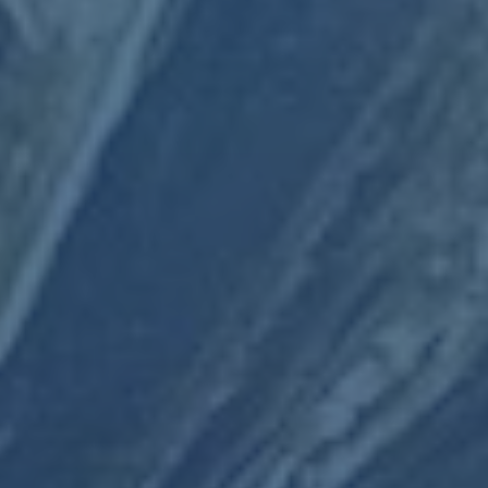
而对于立志走职业道路的年轻球员，这句话更像是一种成长
指南。当你在某场比赛中发挥不错、甚至打进一球时，不妨
也问问自己：是否本可再多进一两个球？是否有几脚传球可
以更果断？是否有几次回防可以更专注？在提出这些问题之
后，再像克罗斯那样，把视线抬向下一个目标——希望下周
能顺利晋级。正是在一次次这样的自我拷问和前瞻思考中，
真正的职业气质才一点点形成。
本文关键词:
Kaiyun