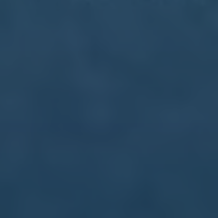
郭田雨無緣國內球隊 留洋成幸運選擇.
小羅：我與梅西的故事從青年隊開啟.
盧談祖巴茨低位表現出色我們將持續送上饕餮大餐.
官方：熱刺解雇孔蒂！.
C羅參加世界杯的最好成績.
订阅新闻通讯
随时了解我们的最新动态！订阅我们的时事通讯即可收到独
家内容和特别优惠。