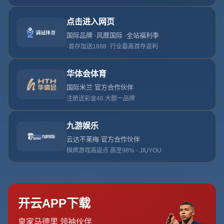
赛后走进混合采访区时，克罗斯的表情一如既往地平静，但
细心的人仍能从他眼中捕捉到一丝不满足——那是对自己要
求极高的球员才会有的神情。面对记者提问，他坦言本可再
多进一两个球，希望下周能顺利晋级。这句看似普通的回
答，背后却折射出顶级中场对个人状态、球队前景以及职业
生涯节奏的多重考量。尤其是在关键赛程密集的阶段，如何
在已经表现出色的情况下仍然保持“还可以更好”的自我驱
动，成为克罗斯以及无数职业球员的内在主题。
本可再多进一两个球的自我审视
很多人习惯用进球数和助攻数评价一名中场的表现，但对于
克罗斯这样的球员而言，数据只是外在呈现，他更在意的是
过程本身。赛后说出本可再多进一两个球，其实并不是自
责，而是一种清醒的复盘。他清楚记得上半场那次禁区弧顶
的远射，皮球略微飘高；也记得下半场插上后与队友撞墙配
合时稍慢半拍的起脚。如果那些瞬间处理得再果断一点，再