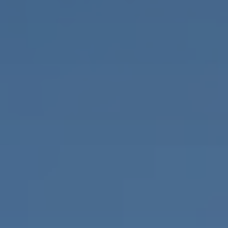
次被拉开。他控球时视野开阔，传球线路提前一拍出现，使
得队友总能在舒适区域接球。而在整体防守中，他又通过站
位和协防保护了后腰身前的大片空间。这些内容，很难被一
两个数据指标完全概括，却构成了球队整场比赛的骨架。
当克罗斯说本可再多进一两个球的时候，这并不意味着他只
在意个人数据，恰恰相反，是因为他已经把球队整体运行看
得足够透彻，知道在当前体系下，如果自己能够在禁区前沿
再果断一些，球队的威胁点就会更立体。进球只是结果，但
敢于承认“还可以进更多”体现出对自身角色的高度自觉：既
是组织者，也是终结者之一。
希望下周能顺利晋级的集体视角
与前半句对自我不足的反思相比，克罗斯的下半句希望下周
能顺利晋级则更侧重于团队目标。淘汰赛的残酷在于，哪怕
占尽场面优势，只要出现一两次防守疏忽，优势就可能在瞬
间化为乌有。所以他一边检讨本可再多进一两个球，一边将