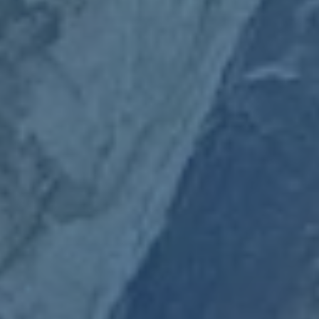
时的数字，而是一连串决定数字走向的细节过程。