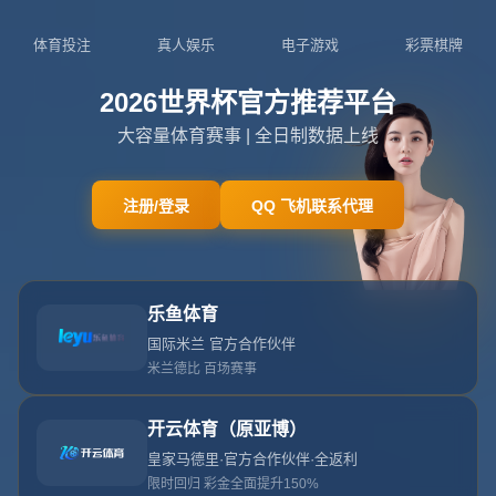
13890587513
admin@zhw-ky.com
克
罗
斯
-
本
可
再
多
进
一
两
个
球
希
望
下
周
能
顺
利
晋
级
首页
克罗斯-本可再多进一两个球 希望下周能顺利晋级
克罗斯的遗憾与期待