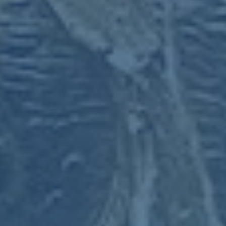
同样在类似强度的比赛中，一名年轻球员可能在梅开二度后
兴奋不已，将焦点放在社交媒体的讨论、个人高光集锦上，
而对那些错失的机会只是一笑而过。而克罗斯却在已经打出
高水准表现的前提下仍然强调本可再多进一两个球，其差别
并不只是年龄，而是职业成熟度。成熟的球员更懂得用“遗
憾”来提醒自己保持清醒，而不是用“满足”来麻痹自己。
这一点对于处在成长阶段的年轻中场有很强的借鉴意义。比
赛结束不是情绪的终点，而是技术和心态复盘的起点。通过
对关键回合的回想和复盘，年轻球员可以学会像克罗斯那
样，从每一次不完美的处理里挖掘进步空间。与此他们也能
理解何谓“顺利晋级”的真正含义——不是靠运气的惊险过
关，而是从首回合开始就建立起节奏和心理优势。
细节决定成败的经典瞬间
回顾诸多经典赛事，不难发现许多遗憾出局都始于对“本可
再多进一两个球”这类机会的轻描淡写。某支球队在首回合