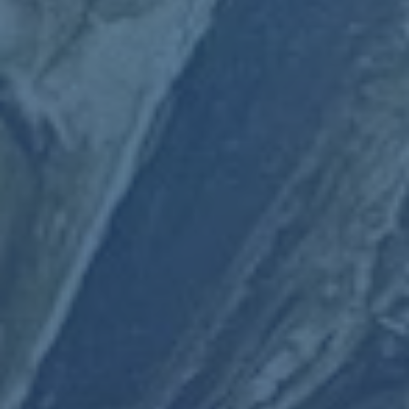
类别
健康保险
汽车保险
房屋保险
人寿保险
旅行保险