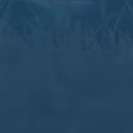
預選賽2024年中國籃球公開賽洋河夢之藍寧波賽
區寧波虎嘯奪冠.
安帅-我儿子未来会成为主帅 他比我更有活力
曼聯計劃用6000萬歐報價尤文隊布雷默！.
订阅新闻通讯
随时了解我们的最新动态！订阅我们的时事通讯即可收到独
家内容和特别优惠。