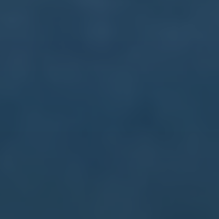
費迪南德稱自己值1.7億英鎊轉會費！.
订阅新闻通讯
随时了解我们的最新动态！订阅我们的时事通讯即可收到独
家内容和特别优惠。
订阅我们的服务