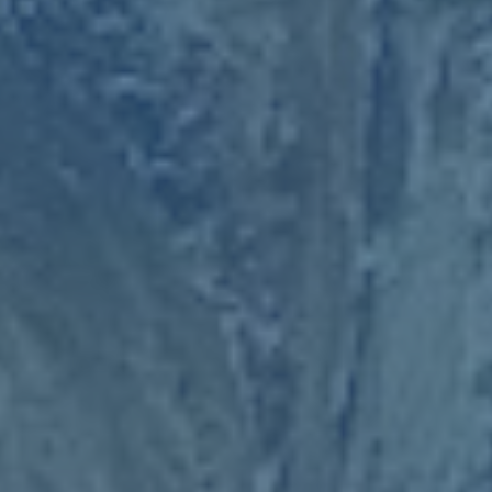
要走出这种困局，关键步骤并不神秘。是提高判罚透明度：
在技术条件允许的前提下，公开部分关键判罚的VAR对话记
录、裁判报告摘要，让外界看到决策过程而不仅是结果。是
建立正式的赛后交流渠道：主教练可以在限定时间内，以专
业语言向裁判组提出书面问题，裁判委员会在总结周公布统
一解释。这样一来，安帅们就不必通过讽刺来表达质疑，而
可以把注意力集中在规则理解和判例梳理上。是对发言内容
进行分级管理：明确区分“基于规则的技术批评”“情绪化指
责”“人格攻击”三种不同类型，对前者鼓励、对第二类提
醒、对第三类严格处罚，而不是一刀切处理所有“不满声
音”。
从长远看，判罚争议不可能被完全消除，因为足球本身充满
不确定性，人眼判断也永远有误差。但可以努力改变的是，
当争议出现时，主教练不再需要靠含沙射影才敢表态，不再