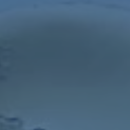
在这种背景下，安帅“我只能讽刺”的说法透出一种更深层的
讽刺：真正应该被讨论的，是裁判培训、技术支持、沟通机
制，却偏偏变成了“谁敢说话就禁赛”的恐惧氛围。结果就
是，公开场合的声音越来越统一、越来越“安全”，而私下里
对判罚标准的不满和嘲讽却愈演愈烈。职业足球的舆论空
间，被迫在“过度政治正确”和“极端阴谋论”之间摇摆，缺乏
中间那块基于事实、数据和规则的理性地带。
需要看到的是，主教练也并非都是“受害者”。有些人在遭遇
不利判罚时，会利用自己的影响力刻意放大矛盾，给裁判施
压，为后续比赛争取心理优势。这种“心战”是竞技体育的一
部分，但如果缺乏边界，很容易演变成对裁判人格和动机的
指控。正因如此，联赛和协会设置纪律红线有其合理性——
问题在于，这条红线如何画得既不放纵恶意攻击，又不扼杀
专业批评。目前许多赛事的做法，是简单地将“不利评论”与
“攻击裁判”一并归类，这才导致像安帅这样的主教练不得不
用反讽、隐喻来表达不满。