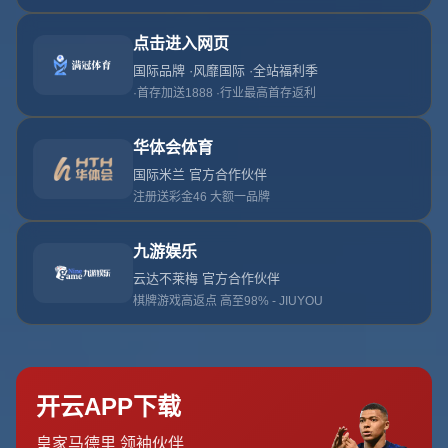
在高强度对抗的现代足球里，胜负往往只在一脚点球、一张
红牌之间摇摆。当聚光灯一次次照向裁判判罚，主教练们却
越来越谨慎地表达真实看法。安切洛蒂那句“我只能讽刺裁
判 说实话会被禁赛”，既像是一句调侃，又像是一声叹息。
这种无奈背后，是判罚争议、话语权受限、纪律规则高压交
织出的现实困境，也是职业足球生态逐渐失衡的一面镜子。