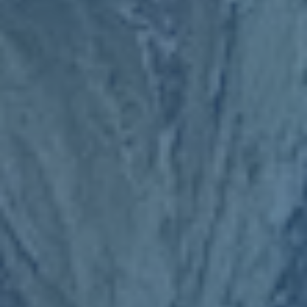
一旦吕迪格因停赛无缘国家德比，皇马可能被迫启用更加注
重出球与站位的组合。虽然这能提高从后场组织进攻的稳定
性，但在面对对手高位压迫和禁区前沿小范围穿插时，后防
线未必能持续保持那种身体对抗强度。对手敢于在禁区内更
多尝试背身做球、转身突破，因为他们知道少了一个会在身
体接触中“寸步不让”的对抗型中卫。这种连锁反应，有时不
会直接体现在比分上，却会深刻影响比赛的走势和观感。