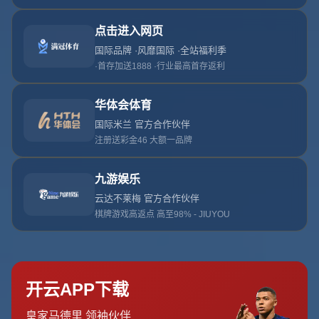
当媒体提到“吕迪格再吃一张黄牌将停赛 有错过国家德比风
险”时，真正引发关注的，从来不仅仅是一张卡片的颜色，
而是它身后牵动的战术布局、更衣室气氛以及俱乐部乃至国
家队捍卫荣耀的整体格局。对皇家马德里这样级别的豪门来
说，一场国家德比往往决定一个赛季的舆论走势；而对安东
尼奥 吕迪格本人而言，这既是职业生涯展示防守统治力的
舞台，也是对他侵略性防守风格与理性控场能力的一次高强
度考验。
黄牌临界点带来的心理与战术双重压力
在现代足球的纪律体系下，黄牌累积停赛早已不是新鲜话
题，但当这一规则与“国家德比风险”叠加时，它立刻变成教
练组的战术难题和球员的心理困境。吕迪格以身体对抗凶
狠、上抢坚决、补位果断著称，这种风格在面对高强度逼抢
和快速转换的比赛中尤为重要。当他知道自己“再吃一张黄
牌将停赛”时，哪怕只是半秒的犹豫，可能就会改变一个铲