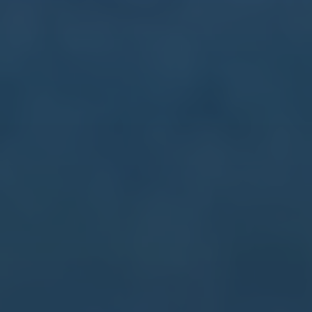
订阅新闻通讯
随时了解我们的最新动态！订阅我们的时事通讯即可收到独
家内容和特别优惠。
订阅我们的服务