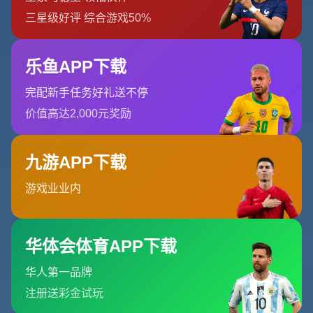
断的力度、一条上抢的线路，甚至一个本该及时的战术犯规
是否执行。
这种微妙的心理变化对中后卫尤其致命。中卫与后腰不同，
他们往往是防线的最后一道闸门，许多选择都发生在进攻方
完成突破的一瞬间。如果吕迪格在联赛前一两轮面对强力中
锋或速度型边锋时，因为顾忌黄牌而在铲球前多想了一步，
结果就可能是“要么放对手形成单刀，要么牺牲自己吃牌”。
当防守本能与停赛风险发生冲突时，球员是否还能保持一贯
的侵略性，这是考验，也是悬念。
国家德比舞台上的存在感与不可替代性