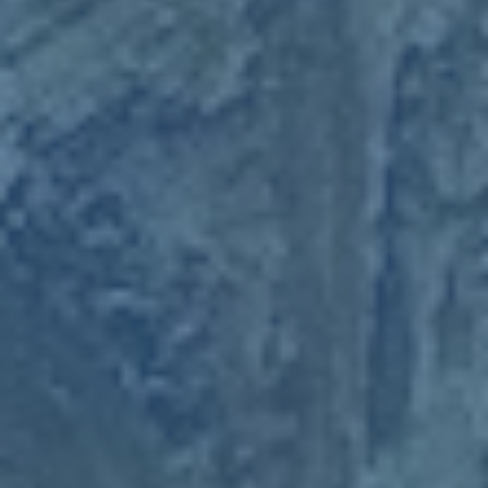
黄牌风险也会潜移默化影响队友的决策。边后卫在选择是否
压上助攻时，会考虑身后是否有一个状态完全放开的吕迪格
作为保护；防守型中场在分担犯规责任时，会不会刻意“替
他吃一张牌”，这些细枝末节都在决定整条防线的平衡。某
种程度上，一张悬而未决的黄牌，就像挂在更衣室上空的隐
形标语 提醒所有人 国家德比还在前方，但眼前每一场联赛
也都不能松懈。
对巴萨进攻特点的针对性与缺席的连锁反应
从对位角度看，吕迪格的优势在面对身体素质突出或喜欢对
抗的前锋时格外明显。他可以通过贴身逼抢 肩部冲撞 与高
空球对抗让对手在禁区内寸步难行。如果国家德比中巴萨的
锋线配置依旧兼具速度与灵活性，那么吕迪格的存在就不仅
是防守端的保险，更是心理层面压制对手的重要因素。升班
马或中游球队的前锋面对吕迪格尚且吃力，何况是在聚光灯
下的国家德比。