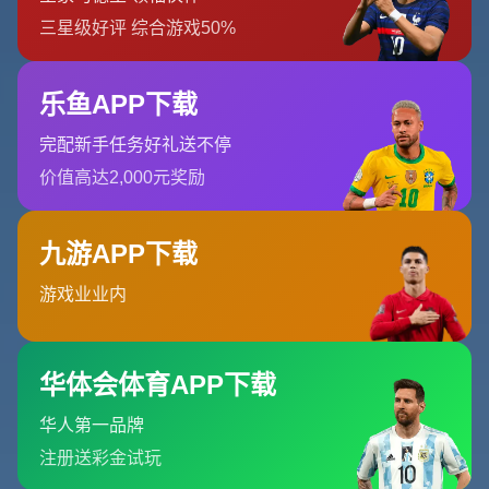
值得一提的是，这一奖项的含金量极高。能在世界杯这样的
高强度赛事中脱颖而出，年轻球员需要展现出超乎年龄的成
熟与技术。无论是进攻端的犀利突破，还是防守端的稳健表
现，每一个细节都会被放大检视。因此，获得
最佳年轻球员
的称号，意味着球员已经迈出了通往巨星之路的第一步。
二、评选标准：实力与影响力的双重考量
那么，究竟什么样的表现才能让球员摘得
世界杯最佳年轻球
员奖
呢？评选标准主要集中在以下几个方面：首先是球员在
比赛中的数据表现，如进球、助攻或关键防守；其次是球员
对球队整体战术的贡献，比如是否在关键时刻起到决定性作
用；最后，球员的表现是否具有感染力，能否给球迷留下深
刻印象。
以技术统计为例，评委往往会关注球员的场上表现是否
全
面
，而不是单一维度的突出。比如，2018年法国队的姆巴