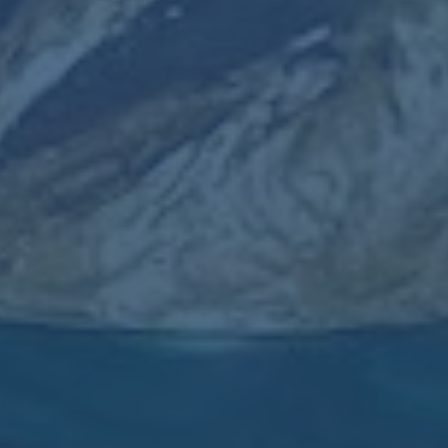
想
2026-08-
03T02:41:12+08:00
官方：足协纪律委员会正
式对皇家马德里提起诉讼
2026-08-
02T02:41:13+08:00
巴尔韦德本赛季全勤 是安
帅阵中唯一做到的球员
2026-07-
31T02:41:13+08:00
推荐新闻