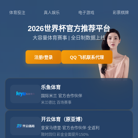
13890587513
admin@zhw-ky.com
“
世
界
杯
明
日
之
星
奖
”
首页
“世界杯明日之星奖”
世界杯最佳年轻球员奖：新星崛起的荣耀舞台