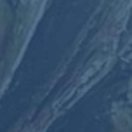
健康保险
汽车保险
房屋保险
人寿保险
旅行保险
商业保险
最新文章
本泽马-很多人赢得金球就
想要第二座 但我有其他梦