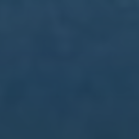
订阅新闻通讯
随时了解我们的最新动态！订阅我们的时事通讯即可收到独
家内容和特别优惠。
订阅我们的服务