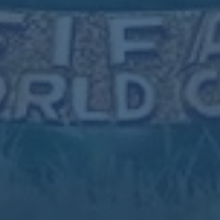
2021歐國聯淘汰賽賽程表.
你知道嗎？切爾西曾同時擁有七名國家隊隊長！.
中超第一階段產生22張紅牌共計罰單78萬.
小黑與勇士的較量反復上演 三年只敗三場 追夢的
表情包成了笑談.
拜仁最新身價榜：穆西亞拉和凱恩1.1億歐最高 格納
布裏跌幅最大.
切爾西確信桑切斯有能力成為最佳門將之一，他不
會被撤職.