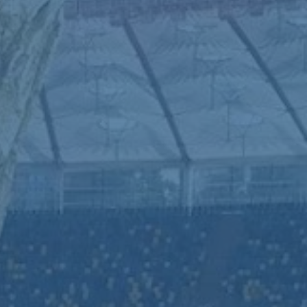
现出了更具侵略性的打法。他们的快速反击和高位逼
孙兴慜等核心球员的状态正佳，若能在比赛中抓住曼城
容小觑。热刺想要完成
阻击曼城
的任务，必须在90分钟
比赛能成为一场
势均力敌的较量
。