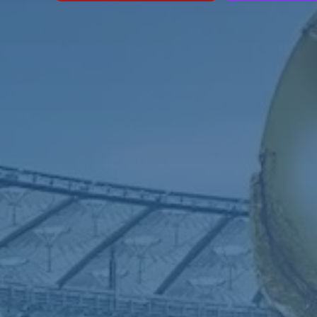
健康保险
汽车保险
房屋保险
人寿保险
旅行保险
商业保险
最新文章