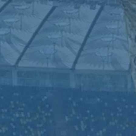
本泽马-很多人赢得金球
就想要第二座 但我有其
他梦想
2026-08-
03T02:41:12+08:00
官方：足协纪律委员会正
式对皇家马德里提起诉讼
2026-08-
02T02:41:13+08:00
巴尔韦德本赛季全勤 是
安帅阵中唯一做到的球员
2026-07-
31T02:41:13+08:00