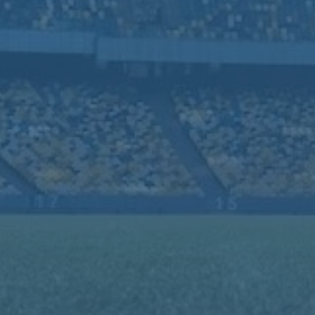
推荐新闻
齊耶赫租借離隊！加盟土超加拉塔薩
雷！.
足球報：浙江隊在艱難時依舊堅定公益
初心 亞冠參賽資金仍待解決.
歐聯杯16強附加賽首回合薩爾茨堡紅牛
1-0羅馬 帕弗洛維奇高質量傳中卡帕爾
多頭球攻門破僵局.
皇马官方：维尼修斯为种族歧视事件出
庭作证
马卡-维尼修斯在国家德比遭遇球迷的
种族主义辱骂