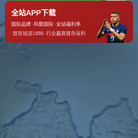
四、维尼修斯：1.8亿的稳定与潜力
相比之下，
维尼修斯
的身价则显得较为稳定。作为皇马的左
路尖刀，他凭借速度、技术和关键时刻的爆发力，牢牢占据
1.8亿身价的位置。尤其是在欧冠赛场上的多次关键进球，
让他的市场价值得到认可。未来，如果他能进一步提升稳定
性，身价突破2亿也并非遥不可及。
五、身价波动背后的深层原因
球员身价的变化并非单纯由数据决定，还受到年龄、伤病、
俱乐部表现以及市场趋势等多重因素的影响。以
姆巴佩
为
例，他的年龄优势逐渐减弱，而新星如
哈兰德
和
贝林厄姆
的
强势崛起，瓜分了市场关注度。此外，转会市场的通胀效应
也在推高年轻球员的身价，这对一些“老牌”球星形成了挑
战。
案例分析：姆巴佩身价波动的前车之鉴
回顾过去，类似姆巴佩的情况并非个例。内马尔曾在2017
年以2.22亿欧元的转会费震惊足坛，但随着年龄增长和伤病