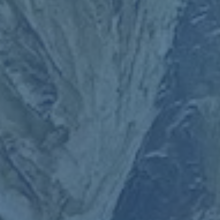
类别
健康保险
汽车保险
房屋保险
人寿保险
旅行保险
商业保险
最新文章