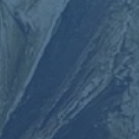
哈曼-皇马红军拜仁或竞争
阿隆索 红军并不太需要
2026-08-
05T02:41:14+08:00
本泽马-很多人赢得金球就
想要第二座 但我有其他梦
想
2026-08-
03T02:41:12+08:00
官方：足协纪律委员会正
式对皇家马德里提起诉讼
2026-08-
02T02:41:13+08:00