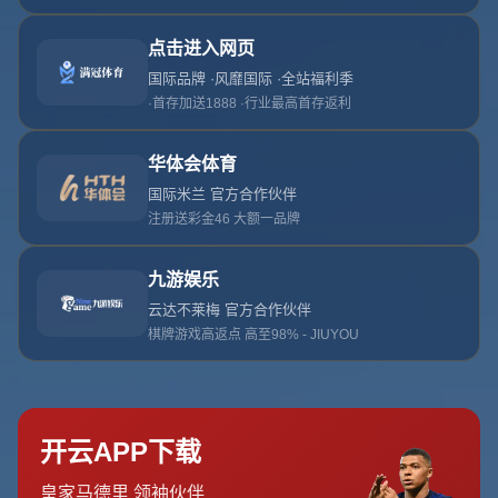
引言：一枚队标背后的足球传奇
在足球的世界里，队标不仅是俱乐部的标识，更是历史、文
化与情感的浓缩象征。今天，我们将聚焦于西班牙足球劲旅
——塞维利亚足球俱乐部的队标，探寻这枚徽章背后所承载
的深厚意义。无论你是铁杆球迷，还是对足球文化感兴趣，
这枚
塞维利亚队标
的故事都值得一探究竟。让我们一起走进
这个充满激情与荣耀的符号世界！
塞维利亚队标的设计元素解析
塞维利亚足球俱乐部成立于1890年，其队标设计融合了历
史与地域特色，展现了俱乐部的独特身份。队标的核心是一
个红色与白色的盾牌，这两种颜色不仅代表了塞维利亚市，
也象征着球队的热情与纯洁。盾牌中央的足球图案，清晰地
表明了俱乐部的足球属性，而周围环绕的装饰细节则带有明
显的安达卢斯风格，体现了塞维利亚作为西班牙南部文化中
心的地位。
值得注意的是，队标上部的三个字母“SFC”代表了“Sevilla