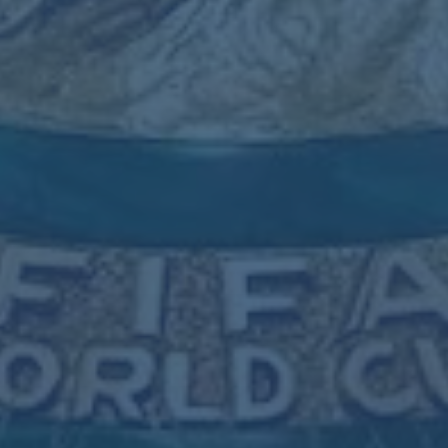
无缘金球候选！罗德里戈上赛季51场17球9助
內馬爾姆巴佩誰是球隊老大.
欧冠-皇马2-0十人切尔西 本泽马阿森西奥建功
21-22賽季德甲聯賽第9輪比賽集錦.
梅西的續約之路：卡塔爾的厚愛和巴黎的財政考慮.
意甲第1輪烏迪內斯2-2尤文圖斯 什琴斯尼巨大低級
失誤C羅替補絕殺被吹.