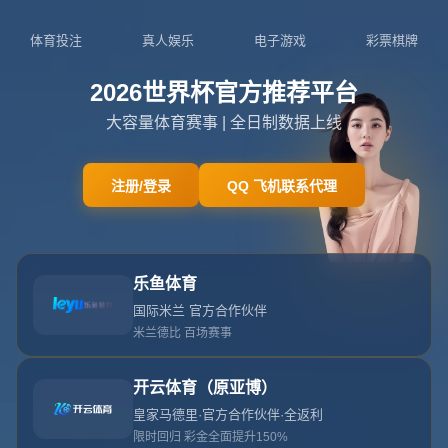
13890587513
admin@zhw-ky.com
塞
维
利
亚
足
球
俱
乐
部
徽
章
首页
塞维利亚足球俱乐部徽章
塞维利亚队标：传承与荣耀的象征