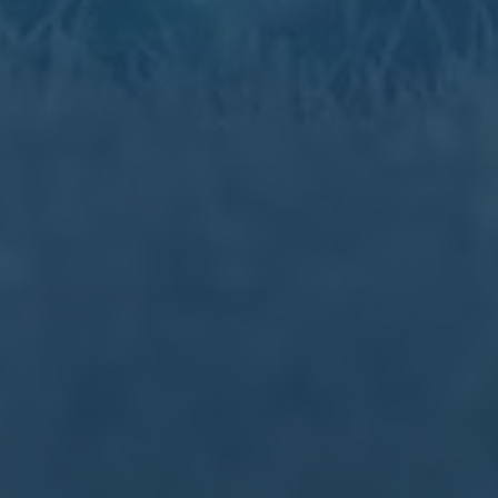
订阅新闻通讯
随时了解我们的最新动态！订阅我们的时事通讯即可收到独
家内容和特别优惠。
订阅我们的服务
首页
关于我们