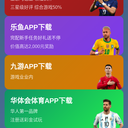
Fútbol Club”（塞维利亚足球俱乐部），简洁而直接地传
递了品牌信息。这种设计让
塞维利亚队标
在众多足球徽章中
独树一帜，令人过目难忘。
队标背后的历史演变
塞维利亚队标并非一成不变，它随着时代和俱乐部的发展经
历了几次调整。最初的队标设计较为简单，仅以盾牌和基本
色调为主。随着俱乐部在20世纪中叶逐渐崛起，队标开始
加入更多象征性的元素，例如代表胜利的月桂枝。这些变化
不仅反映了俱乐部成绩的提升，也体现了其对传统与现代的
平衡追求。
尤其是在21世纪，塞维利亚在欧联杯赛场上的多次夺冠，
让队标的设计更加注重国际化表达。细心的球迷会发现，现
代的
塞维利亚队标
在保留传统元素的同时，线条更加流畅，
色彩对比更为鲜明，这无疑是为了适应数字媒体时代的传播
需求。
队标的文化意义与球迷情感